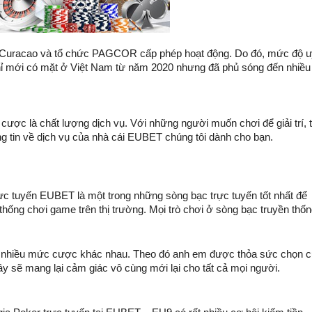
Curacao và tổ chức PAGCOR cấp phép hoạt động. Do đó, mức độ uy
hỉ mới có mặt ở Việt Nam từ năm 2020 nhưng đã phủ sóng đến nhiều 
cược là chất lượng dịch vụ. Với những người muốn chơi để giải trí, tr
g tin về dịch vụ của nhà cái EUBET chúng tôi dành cho bạn.
ực tuyến EUBET là một trong những sòng bạc trực tuyến tốt nhất để 
hống chơi game trên thị trường. Mọi trò chơi ở sòng bạc truyền thốn
với nhiều mức cược khác nhau. Theo đó anh em được thỏa sức chọn c
 sẽ mang lại cảm giác vô cùng mới lại cho tất cả mọi người.