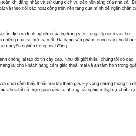
toàn khi đăng nhập và sử dụng dịch vụ trên nền tảng của nhà cái. Bê
 và theo dõi các hoạt động trên nền tảng của mình để ngăn chặn cá
.
 sự ổn định và kinh nghiệm của họ trong việc cung cấp dịch vụ cho 
n những nhà cái mới ra mắt. Đa dạng sản phẩm, cung cấp cho khách
 sự chuyên nghiệp trong hoạt động.
nh chóng lại tạo độ tin cậy cao. Như đã giới thiệu, chúng tôi có các 
ẽ mang lại cho khách hàng cảm giác thoải mái và an tâm hơn trong quá
ười chơi cảm thấy thoải mái khi tham gia. Hy vọng những thông tin đề
cái. Chúc tất cả mọi người đều có những trải nghiệm thật sự chất lượ