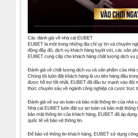
Các đánh giá về nhà cái EUBET
EUBET là một trong những địa chỉ uy tín và chuyên ngh
động đầy đủ, dịch vụ khách hàng tuyệt vời, các sản ph
EUBET cung cấp cho khách hàng chất lượng dịch vụ giải 
Đánh giá về chất lượng dịch vụ và sản phẩm của nhà 
Chúng tôi luôn đặt khách hàng là ưu tiên hàng đầu tro
được hỗ trợ tốt nhất, EUBET đã đầu tư mạnh vào đội n
thức chuyên sâu về ngành công nghiệp cá cược trực t
Đánh giá về sự an toàn và bảo mật thông tin của nhà c
Nhà cái EUBET luôn đặt sự an toàn và bảo mật thông t
bảo mật thông tin của khách hàng, EUBET đã áp dụng nhi
quốc tế về bảo vệ thông tin.
Để bảo vệ thông tin khách hàng, EUBET sử dụng công n