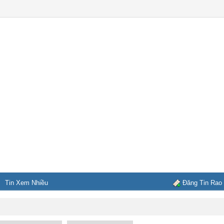
Tin Xem Nhiều
Đăng Tin Rao