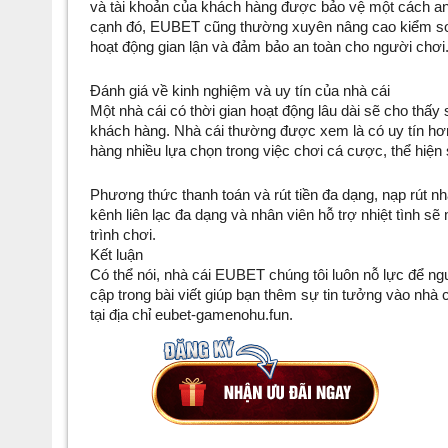
và tài khoản của khách hàng được bảo vệ một cách an 
cạnh đó, EUBET cũng thường xuyên nâng cao kiểm soát
hoạt động gian lận và đảm bảo an toàn cho người chơi
Đánh giá về kinh nghiệm và uy tín của nhà cái
Một nhà cái có thời gian hoạt động lâu dài sẽ cho thấy
khách hàng. Nhà cái thường được xem là có uy tín hơ
hàng nhiều lựa chọn trong việc chơi cá cược, thể hiện
Phương thức thanh toán và rút tiền đa dạng, nạp rút nha
kênh liên lạc đa dạng và nhân viên hỗ trợ nhiệt tình s
trình chơi.
Kết luận
Có thể nói, nhà cái EUBET chúng tôi luôn nỗ lực để ng
cập trong bài viết giúp bạn thêm sự tin tưởng vào nhà 
tại địa chỉ eubet-gamenohu.fun.