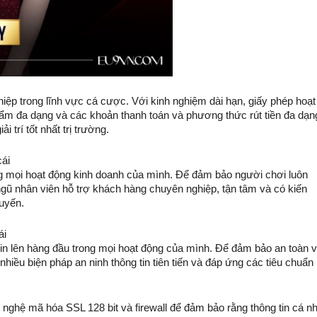
iệp trong lĩnh vực cá cược. Với kinh nghiệm dài hạn, giấy phép hoạt 
ẩm đa dạng và các khoản thanh toán và phương thức rút tiền đa dạng
trí tốt nhất trị trường.
cái
ng mọi hoạt động kinh doanh của mình. Để đảm bảo người chơi luôn 
gũ nhân viên hỗ trợ khách hàng chuyên nghiệp, tận tâm và có kiến 
uyến.
ái
in lên hàng đầu trong mọi hoạt động của mình. Để đảm bảo an toàn v
ều biện pháp an ninh thông tin tiên tiến và đáp ứng các tiêu chuẩn 
ghệ mã hóa SSL 128 bit và firewall để đảm bảo rằng thông tin cá nh