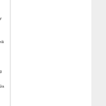
 
ải 
g 
ửa 