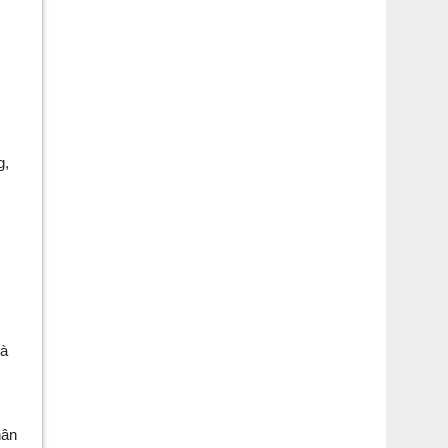
, 
à 
ân 