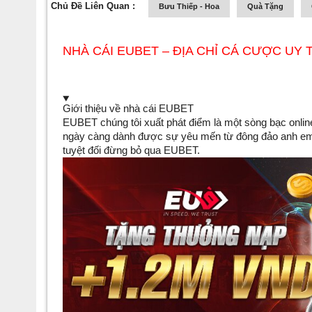
Chủ Đề Liên Quan :
Bưu Thiếp - Hoa
Quà Tặng
NHÀ CÁI EUBET – ĐỊA CHỈ CÁ CƯỢC UY 
Giới thiệu về nhà cái EUBET
EUBET chúng tôi xuất phát điểm là một sòng bạc onlin
ngày càng dành được sự yêu mến từ đông đảo anh em. N
tuyệt đối đừng bỏ qua EUBET.