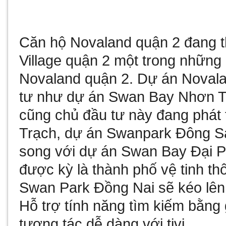
Căn hộ Novaland quận 2
đang t
Village quận 2
một trong những
Novaland quận 2
.
Dự án Novala
tư như
dự án Swan Bay Nhơn T
cũng chủ đầu tư này đang phát 
Trạch
,
dự án Swanpark Đông S
song với
dự án Swan Bay Đại 
được kỳ là thành phố vệ tinh t
Swan Park Đồng Nai
sẽ kéo lê
Hỗ trợ tính năng tìm kiếm bằng
tương tác dễ dàng với tivi.