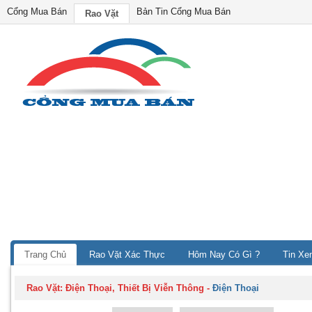
Cổng Mua Bán
Bản Tin Cổng Mua Bán
Rao Vặt
Trang Chủ
Rao Vặt Xác Thực
Hôm Nay Có Gì ?
Tin Xe
Rao Vặt:
Điện Thoại, Thiết Bị Viễn Thông
-
Điện Thoại