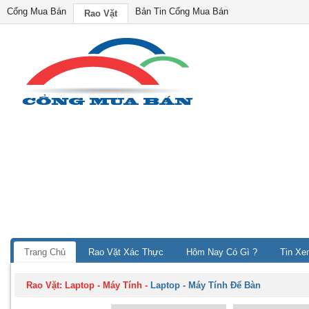
Cổng Mua Bán
Bản Tin Cổng Mua Bán
Rao Vặt
Trang Chủ
Rao Vặt Xác Thực
Hôm Nay Có Gì ?
Tin Xe
Rao Vặt:
Laptop - Máy Tính
-
Laptop - Máy Tính Để Bàn