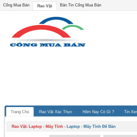
Cổng Mua Bán
Bản Tin Cổng Mua Bán
Rao Vặt
Trang Chủ
Rao Vặt Xác Thực
Hôm Nay Có Gì ?
Tin Xe
Rao Vặt:
Laptop - Máy Tính
-
Laptop - Máy Tính Để Bàn