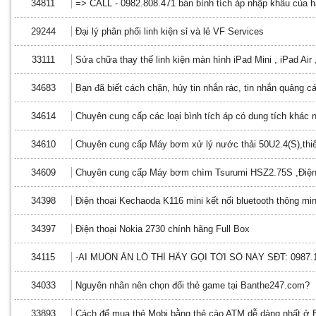
34811
=> CALL - 0982.808.471 bán bình tích áp nhập khẩu của h
29244
Đại lý phân phối linh kiện sỉ và lẻ VF Services
33111
Sửa chữa thay thế linh kiện màn hình iPad Mini , iPad Air 
34683
Bạn đã biết cách chặn, hủy tin nhắn rác, tin nhắn quảng c
34614
Chuyên cung cấp các loại bình tích áp có dung tích khác 
34610
Chuyên cung cấp Máy bơm xử lý nước thải 50U2.4(S),thiế
34609
Chuyên cung cấp Máy bơm chìm Tsurumi HSZ2.75S ,Điện 
34398
Điện thoại Kechaoda K116 mini kết nối bluetooth thông mi
34397
Điện thoại Nokia 2730 chính hãng Full Box
34115
-AI MUỐN ĂN LÔ THÌ HÃY GỌI TỚI SỐ NÀY SĐT: 0987.
34033
Nguyên nhân nên chọn đổi thẻ game tại Banthe247.com?
33893
Cách để mua thẻ Mobi bằng thẻ cào ATM dễ dàng nhất ở