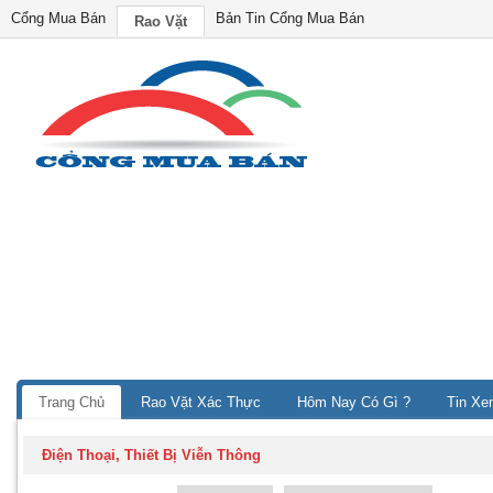
Cổng Mua Bán
Bản Tin Cổng Mua Bán
Rao Vặt
Trang Chủ
Rao Vặt Xác Thực
Hôm Nay Có Gì ?
Tin Xe
Điện Thoại, Thiết Bị Viễn Thông