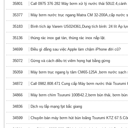
35801
Call 0975 376 282 Máy bơm xử lý nước thải 50U2.4,cánh 
35377
Máy bơm nước trục ngang Matra CM 32-200A,cấp nước s
35183
Bình tích áp Varem US024361,Dung tích bình: 24 lít Áp lực
35136
thùng rác inox gạt tàn, thùng rác inox nắp lật.
34699
Điều gì đằng sau việc Apple làm chậm iPhone đời cũ?
35072
Gừng và cách điều trị viêm họng hạt bằng gừng
35059
Máy bơm trục ngang ly tâm CM65-125A ,bơm nước sạch s
34872
Call 0982.808.471 Cung cấp Máy bơm nước thải Tsurumi
34866
Máy bơm chìm Tsurumi 100B42.2,bơm bùn thải, bơm bùn 
34836
Dịch vụ lắp mạng fpt bắc giang
34599
Chuyên bán máy bơm hút bùn loãng Tsurumi KTZ 67.5.Côn