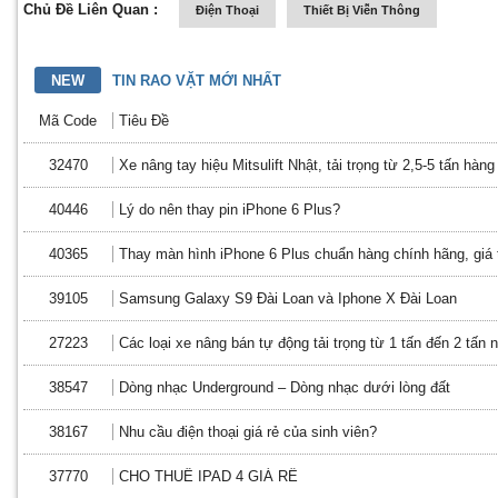
Chủ Đề Liên Quan :
Điện Thoại
Thiết Bị Viễn Thông
NEW
TIN RAO VẶT MỚI NHẤT
Mã Code
Tiêu Đề
32470
Xe nâng tay hiệu Mitsulift Nhật, tải trọng từ 2,5-5 tấn hàn
40446
Lý do nên thay pin iPhone 6 Plus?
40365
Thay màn hình iPhone 6 Plus chuẩn hàng chính hãng, giá 
39105
Samsung Galaxy S9 Đài Loan và Iphone X Đài Loan
27223
Các loại xe nâng bán tự động tải trọng từ 1 tấn đến 2 tấn 
38547
Dòng nhạc Underground – Dòng nhạc dưới lòng đất
38167
Nhu cầu điện thoại giá rẻ của sinh viên?
37770
CHO THUÊ IPAD 4 GIÁ RỂ