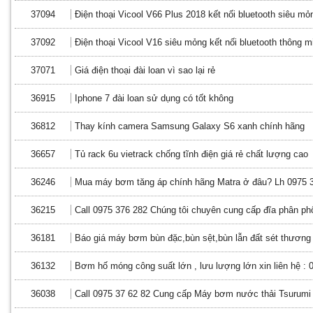
37094
Điện thoại Vicool V66 Plus 2018 kết nối bluetooth siêu mỏ
37092
Điện thoại Vicool V16 siêu mỏng kết nối bluetooth thông m
37071
Giá điện thoại đài loan vì sao lại rẻ
36915
Iphone 7 đài loan sử dụng có tốt không
36812
Thay kính camera Samsung Galaxy S6 xanh chính hãng
36657
Tủ rack 6u vietrack chống tĩnh điện giá rẻ chất lượng cao
36246
Mua máy bơm tăng áp chính hãng Matra ở đâu? Lh 0975 
36215
Call 0975 376 282 Chúng tôi chuyên cung cấp đĩa phân phối
36181
Báo giá máy bơm bùn đặc,bùn sệt,bùn lẫn đất sét thương 
36132
Bơm hố móng công suất lớn , lưu lượng lớn xin liên hệ : 
36038
Call 0975 37 62 82 Cung cấp Máy bơm nước thải Tsurumi