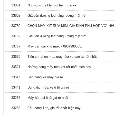
33831
Những lưu ý khí mở tiệm rửa xe
33802
Giá đèn đường led năng lượng mặt trời
33780
CHỌN MÁY XỊT RỬA MINI GIA ĐÌNH PHÙ HỢP VỚI NH
33769
Giá đèn đường led năng lượng mặt trời
33767
Máy cán dài khô mực - 0987990555.
33669
Tiêu chí chọn mua máy rửa xe cao áp tốt nhất
33521
Những dòng máy nén khí tốt nhất hiện nay
33511
Ben nâng xe máy giá rẻ
33441
Dung dịch rửa xe ô tô giá rẻ
33257
Máy hút bụi ô tô giá rẻ nhất
33255
Cầu nâng 1 trụ giá tốt nhất hiện nay