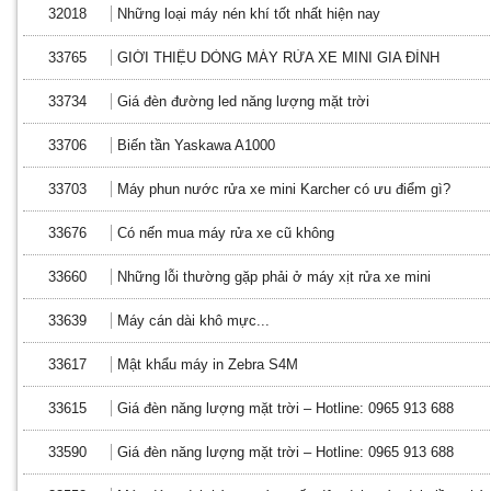
32018
Những loại máy nén khí tốt nhất hiện nay
33765
GIỚI THIỆU DÒNG MÁY RỬA XE MINI GIA ĐÌNH
33734
Giá đèn đường led năng lượng mặt trời
33706
Biến tần Yaskawa A1000
33703
Máy phun nước rửa xe mini Karcher có ưu điểm gì?
33676
Có nến mua máy rửa xe cũ không
33660
Những lỗi thường gặp phải ở máy xịt rửa xe mini
33639
Máy cán dài khô mực...
33617
Mật khẩu máy in Zebra S4M
33615
Giá đèn năng lượng mặt trời – Hotline: 0965 913 688
33590
Giá đèn năng lượng mặt trời – Hotline: 0965 913 688