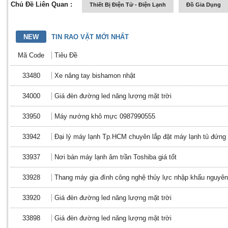
Chủ Đề Liên Quan :
Thiết Bị Điện Tử - Điện Lạnh
Đồ Gia Dụng
NEW
TIN RAO VẶT MỚI NHẤT
Mã Code
Tiêu Đề
33480
Xe nâng tay bishamon nhật
34000
Giá đèn đường led năng lượng mặt trời
33950
Máy nướng khô mực 0987990555
33942
Đại lý máy lạnh Tp.HCM chuyên lắp đặt máy lạnh tủ đứng D
33937
Nơi bán máy lạnh âm trần Toshiba giá tốt
33928
Thang máy gia đình công nghệ thủy lực nhập khẩu nguyên 
33920
Giá đèn đường led năng lượng mặt trời
33898
Giá đèn đường led năng lượng mặt trời