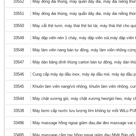
33552
Máy đóng đai thùng, máy quấn dây đai, máy đai niềng thùn
33551
Máy đóng đai thùng, máy quấn dây đai, máy đai niềng thùn
33550
Máy cắt thịt tươi, máy thái thịt bò tái, máy thái thịt cho q
33549
Máy dập viên nén 1 chày, máy dập viên sủi,máy dập viên 
33548
Máy làm viên nang bán tự động, máy làm viên nhộng cứng
33547
Máy dán băng dính thùng carton bán tự động, máy dán th
33546
Cung cấp máy ép dầu inox, máy ép dầu mè, máy ép dầu 
33545
Khuôn làm viên nang/vỏ nhộng, khuôn làm viên nhộng, cu
33544
Máy chặt xương giò, máy chặt xương heo/giò heo, máy c
33538
Máy bơm cấp nước lưu lượng lớn không tự mồi WiLo PU
33496
Máy massage hồng ngoại giảm đau,đai đeo massage vai c
33495
Máy massage cầm tay hồng ngoại giảm đau Nhật Bản,gối