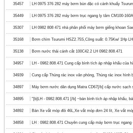
35457
LH 0975 376 282 máy bơm bùn đặc có cánh khuấy Tsuru
35449
LH 0975 376 282 máy bơm trục ngang ly tâm CM100-160A
35307
LH 0982 808 471 nhà phân phối máy bơm giếng khoan Sae
35168
Bơm chìm Tsurumi HSZ2.75S,Công suất: 0.75Kw/ 1Hp LH
35138
Bơm nước thải cánh cắt 100C42.2 LH 0982.808.471
34957
LH - 0982.808.471 Cung cấp bình tích áp nhập khẩu của h
34939
Cung cấp Thùng rác inox văn phòng, Thùng rác inox hình 
34897
Máy bơm nước dân dụng Matra CD67[/b] cấp nước sạch s
34895
"[b]LH - 0982.808.471 [/b] ~bán bình tích áp nhập khẩu, bá
34892
Bán Xe vắt móp đôi 46L,Xe vắt móp đơn 24 lít, Xe vắt mó
34858
LH : 0982.808.471 Chuyên cung cấp máy bơm trục ngang 