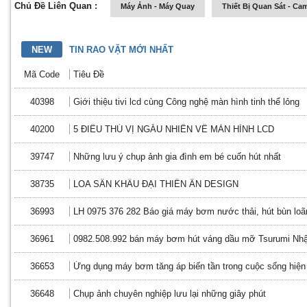
Chủ Đề Liên Quan :
Máy Ảnh - Máy Quay
Thiết Bị Quan Sát - Ca
NEW
TIN RAO VẶT MỚI NHẤT
Mã Code
Tiêu Đề
40398
Giới thiệu tivi lcd cùng Công nghệ màn hình tinh thể lỏng
40200
5 ĐIỀU THÚ VỊ NGẪU NHIÊN VỀ MÀN HÌNH LCD
39747
Những lưu ý chụp ảnh gia đình em bé cuốn hút nhất
38735
LOA SÂN KHẤU ĐẠI THIÊN ÂN DESIGN
36993
LH 0975 376 282 Báo giá máy bơm nước thải, hút bùn loã
36961
0982.508.992 bán máy bơm hút váng dầu mỡ Tsurumi Nhậ
36653
Ứng dụng máy bơm tăng áp biến tần trong cuộc sống hiện
36648
Chụp ảnh chuyên nghiệp lưu lại những giây phút