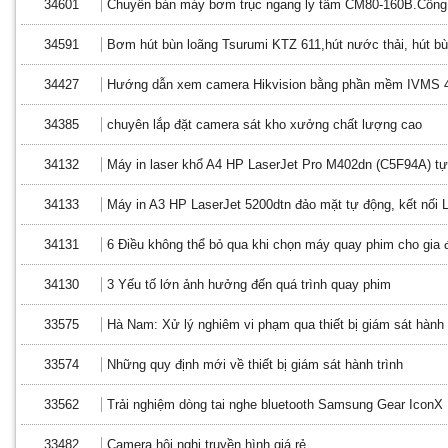
34601
Chuyên bán máy bơm trục ngang ly tâm CM80-160B.Công 
34591
Bơm hút bùn loãng Tsurumi KTZ 611,hút nước thải, hút bù
34427
Hướng dẫn xem camera Hikvision bằng phần mềm IVMS 
34385
chuyên lắp đặt camera sát kho xưởng chất lượng cao
34132
Máy in laser khổ A4 HP LaserJet Pro M402dn (C5F94A) t
34133
Máy in A3 HP LaserJet 5200dtn đảo mặt tự động, kết nối 
34131
6 Điều không thể bỏ qua khi chọn máy quay phim cho gia 
34130
3 Yếu tố lớn ảnh hưởng đến quá trình quay phim
33575
Hà Nam: Xử lý nghiêm vi phạm qua thiết bị giám sát hành 
33574
Những quy định mới về thiết bị giám sát hành trình
33562
Trải nghiệm dòng tai nghe bluetooth Samsung Gear IconX
33482
Camera hội nghị truyền hình giá rẻ