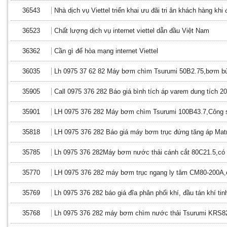
36543
Nhà dịch vụ Viettel triển khai ưu đãi tri ân khách hàng khi
36523
Chất lượng dịch vụ internet viettel dẫn đầu Việt Nam
36362
Cần gì để hòa mạng internet Viettel
36035
Lh 0975 37 62 82 Máy bơm chìm Tsurumi 50B2.75,bơm bù
35905
Call 0975 376 282 Báo giá bình tích áp varem dung tích 200
35901
LH 0975 376 282 Máy bơm chìm Tsurumi 100B43.7,Công s
35818
LH 0975 376 282 Báo giá máy bơm trục đứng tăng áp Mat
35785
Lh 0975 376 282Máy bơm nước thải cánh cắt 80C21.5,có 
35770
LH 0975 376 282 máy bơm trục ngang ly tâm CM80-200A,
35769
Lh 0975 376 282 báo giá đĩa phân phối khí, đầu tán khí tin
35768
Lh 0975 376 282 máy bơm chìm nước thải Tsurumi KRS8