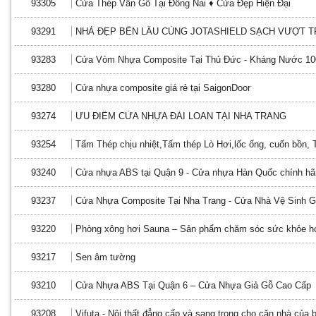
93305
Cửa Thép Vân Gỗ Tại Đồng Nai ♦ Cửa Đẹp Hiện Đại
93291
NHÀ ĐẸP BỀN LÂU CÙNG JOTASHIELD SẠCH VƯỢT T
93283
Cửa Vòm Nhựa Composite Tại Thủ Đức - Kháng Nước 1
93280
Cửa nhựa composite giá rẻ tại SaigonDoor
93274
ƯU ĐIỂM CỬA NHỰA ĐÀI LOAN TẠI NHA TRANG
93254
Tấm Thép chịu nhiệt,Tấm thép Lò Hơi,lốc ống, cuốn bồn,
93240
Cửa nhựa ABS tại Quận 9 - Cửa nhựa Hàn Quốc chính hã
93237
Cửa Nhựa Composite Tại Nha Trang - Cửa Nhà Vệ Sinh G
93220
Phòng xông hơi Sauna – Sản phẩm chăm sóc sức khỏe hot
93217
Sen âm tường
93210
Cửa Nhựa ABS Tại Quận 6 – Cửa Nhựa Giả Gỗ Cao Cấp
93208
Vifuta - Nội thất đẳng cấp và sang trọng cho căn nhà của 