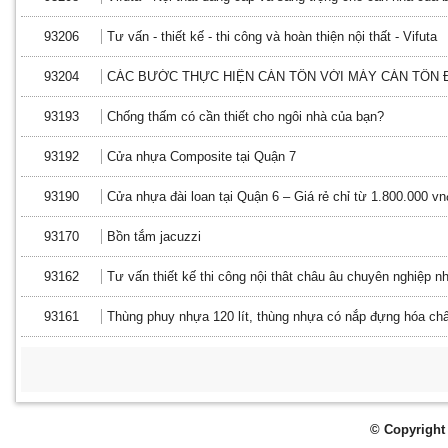
93206
Tư vấn - thiết kế - thi công và hoàn thiện nội thất - Vifuta
93204
CÁC BƯỚC THỰC HIỆN CÁN TÔN VỚI MÁY CÁN TÔN 
93193
Chống thấm có cần thiết cho ngôi nhà của bạn?
93192
Cửa nhựa Composite tại Quận 7
93190
Cửa nhựa đài loan tại Quận 6 – Giá rẻ chỉ từ 1.800.000 vn
93170
Bồn tắm jacuzzi
93162
Tư vấn thiết kế thi công nội thât châu âu chuyên nghiệp n
93161
Thùng phuy nhựa 120 lít, thùng nhựa có nắp đựng hóa chấ
© Copyright