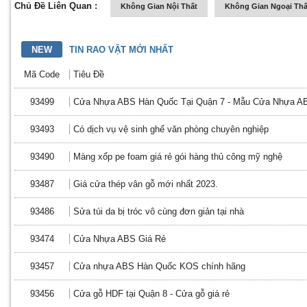
Chủ Đề Liên Quan :
Không Gian Nội Thất
Không Gian Ngoại Thấ
NEW
TIN RAO VẶT MỚI NHẤT
Mã Code
Tiêu Đề
93499
Cửa Nhựa ABS Hàn Quốc Tại Quận 7 - Mẫu Cửa Nhựa A
93493
Có dịch vụ vệ sinh ghế văn phòng chuyên nghiệp
93490
Màng xốp pe foam giá rẻ gói hàng thủ công mỹ nghệ
93487
Giá cửa thép vân gỗ mới nhất 2023.
93486
Sửa túi da bị tróc vô cùng đơn giản tại nhà
93474
Cửa Nhựa ABS Giá Rẻ
93457
Cửa nhựa ABS Hàn Quốc KOS chính hãng
93456
Cửa gỗ HDF tại Quận 8 - Cửa gỗ giá rẻ