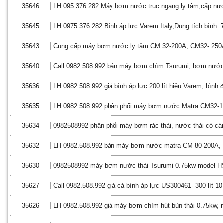
35646
LH 095 376 282 Máy bơm nước trục ngang ly tâm,cấp nư
35645
LH 0975 376 282 Bình áp lực Varem Italy,Dung tích bình: 7
35643
Cung cấp máy bơm nước ly tâm CM 32-200A, CM32- 250A
35640
Call 0982.508.992 bán máy bơm chìm Tsurumi, bơm nước
35636
LH 0982.508.992 giá bình áp lực 200 lít hiệu Varem, bình
35635
LH 0982.508.992 phân phối máy bơm nước Matra CM32-1
35634
0982508992 phân phối máy bơm rác thải, nước thải có cán
35632
LH 0982.508.992 bán máy bơm nước matra CM 80-200A, 
35630
0982508992 máy bơm nước thải Tsurumi 0.75kw model H
35627
Call 0982.508.992 giá cả bình áp lực US300461- 300 lít 10 
35626
LH 0982.508.992 giá máy bơm chìm hút bùn thải 0.75kw, 