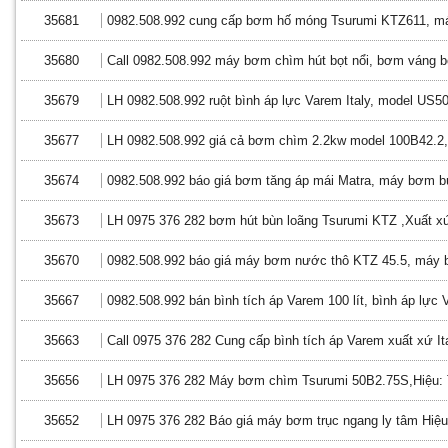
35681
0982.508.992 cung cấp bơm hố móng Tsurumi KTZ611, má
35680
Call 0982.508.992 máy bơm chìm hút bọt nổi, bơm váng b
35679
LH 0982.508.992 ruột bình áp lực Varem Italy, model US
35677
LH 0982.508.992 giá cả bơm chìm 2.2kw model 100B42.2
35674
0982.508.992 báo giá bơm tăng áp mái Matra, máy bơm b
35673
LH 0975 376 282 bơm hút bùn loãng Tsurumi KTZ ,Xuất xứ
35670
0982.508.992 báo giá máy bơm nước thô KTZ 45.5, máy
35667
0982.508.992 bán bình tích áp Varem 100 lít, bình áp lự
35663
Call 0975 376 282 Cung cấp bình tích áp Varem xuất xứ Ita
35656
LH 0975 376 282 Máy bơm chìm Tsurumi 50B2.75S,Hiệu: 
35652
LH 0975 376 282 Báo giá máy bơm trục ngang ly tâm Hiệu M