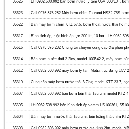
35625
LH 0982.508.992 bán bơm nước ly tâm U5V 300/10T, bơm
35623
Call 0975 376 282 Máy bơm chìm Tsurumi HSZ2.75S,bơm 
35622
Bán máy bơm chìm KTZ 67.5, bơm thoát nước thải hố mó
35617
Bình tích áp, ruột bình áp lực 200 lít, 10 bar - LH 0982.50
35616
Call 0975 376 282 Chúng tôi chuyên cung cấp đĩa phân phối
35614
Bán bơm nước thải 2.2kw, model 100B42.2, máy bơm bùn 
35612
Call 0982.508.992 máy bơm ly tâm Matra trục đứng U5V 
35610
Cung cấp máy bơm nước thải 3.7kw, model KTZ 23.7, họ
35607
Call 0982.508.992 bán bơm bùn thải Tsurumi model KTZ 4
35605
LH 0982.508.992 bán bình tích áp varem US100361, S5100
35604
Bán máy bơm nước thải Tsurumi, bùn loãng thả chìm KT
35603
Call 0982.508.992 máy bơm nước gia đình 2hp, model M