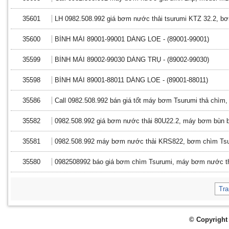
35601
LH 0982.508.992 giá bơm nước thải tsurumi KTZ 32.2, b
35600
BÌNH MÀI 89001-99001 DÁNG LOE - (89001-99001)
35599
BÌNH MÀI 89002-99030 DÁNG TRỤ - (89002-99030)
35598
BÌNH MÀI 89001-88011 DÁNG LOE - (89001-88011)
35586
Call 0982.508.992 bán giá tốt máy bơm Tsurumi thả chìm
35582
0982.508.992 giá bơm nước thải 80U22.2, máy bơm bùn b
35581
0982.508.992 máy bơm nước thải KRS822, bơm chìm Tsur
35580
0982508992 báo giá bơm chìm Tsurumi, máy bơm nước th
Tr
© Copyright