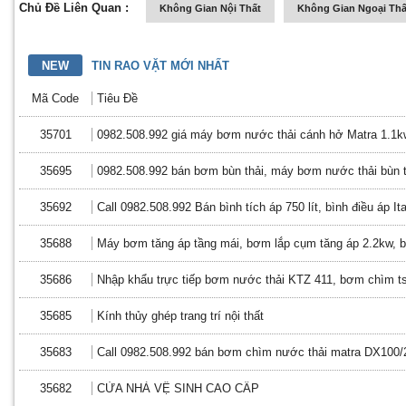
Chủ Đề Liên Quan :
Không Gian Nội Thất
Không Gian Ngoại Thấ
NEW
TIN RAO VẶT MỚI NHẤT
Mã Code
Tiêu Đề
35701
0982.508.992 giá máy bơm nước thải cánh hở Matra 1.1kw
35695
0982.508.992 bán bơm bùn thải, máy bơm nước thải bùn t
35692
Call 0982.508.992 Bán bình tích áp 750 lít, bình điều áp I
35688
Máy bơm tăng áp tầng mái, bơm lắp cụm tăng áp 2.2kw, 
35686
Nhập khẩu trực tiếp bơm nước thải KTZ 411, bơm chìm t
35685
Kính thủy ghép trang trí nội thất
35683
Call 0982.508.992 bán bơm chìm nước thải matra DX100
35682
CỬA NHÀ VỆ SINH CAO CẤP