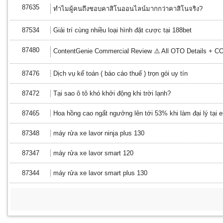
87635
ทำไมผู้คนถึงชอบคาสิโนออนไลน์มากกว่าคาสิโนจริง?
87534
Giải trí cùng nhiều loại hình đặt cược tại 188bet
87480
ContentGenie Commercial Review ⚠️ All OTO Details +
87476
Dịch vụ kế toán ( báo cáo thuế ) trọn gói uy tín
87472
Tại sao ô tô khó khởi động khi trời lạnh?
87465
Hoa hồng cao ngất ngưởng lên tới 53% khi làm đại lý tại 
87348
máy rửa xe lavor ninja plus 130
87347
máy rửa xe lavor smart 120
87344
máy rửa xe lavor smart plus 130