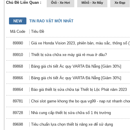
Chủ Đề Liên Quan :
Ôtô - Xe Hơi
Môtô - Xe Máy
Xe Đạp
NEW
TIN RAO VẶT MỚI NHẤT
Mã Code
Tiêu Đề
89990
Giá xe Honda Vision 2023, phiên bản, màu sắc, thông số 
89910
Thiết bị sửa chữa xe máy giá rẻ mua ở đâu?
89868
Bảng giá chi tiết Ắc quy VARTA Đà Nẵng [Giảm 30%]
89866
Bảng giá chi tiết Ắc quy VARTA Đà Nẵng [Giảm 30%]
89864
Báo giá thiết bị sửa chữa tại Thiết bị Lộc Phát năm 2023
89781
Choi slot game khong the bo qua vg99 - nap rut nhanh cho
89728
Nhà cung cấp thiết bị sửa chữa số 1 thị trường
89698
Tiêu chuẩn lựa chọn thiết bị nâng xe để sử dụng