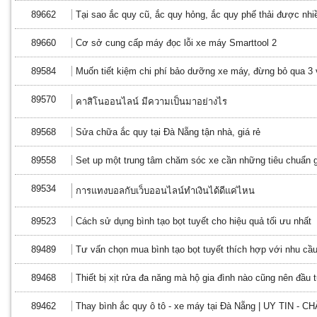
89662
Tại sao ắc quy cũ, ắc quy hỏng, ắc quy phế thải được nhi
89660
Cơ sở cung cấp máy đọc lỗi xe máy Smarttool 2
89584
Muốn tiết kiệm chi phí bảo dưỡng xe máy, đừng bỏ qua 3 
89570
คาสิโนออนไลน์ มีความเป็นมาอย่างไร
89568
Sửa chữa ắc quy tại Đà Nẵng tận nhà, giá rẻ
89558
Set up một trung tâm chăm sóc xe cần những tiêu chuẩn 
89534
การแทงบอลกับเว็บออนไลน์ทำเงินได้ดีแค่ไหน
89523
Cách sử dụng bình tạo bọt tuyết cho hiệu quả tối ưu nhất
89489
Tư vấn chọn mua bình tạo bọt tuyết thích hợp với nhu cầ
89468
Thiết bị xịt rửa đa năng mà hộ gia đình nào cũng nên đầu 
89462
Thay bình ắc quy ô tô - xe máy tại Đà Nẵng | UY TIN -