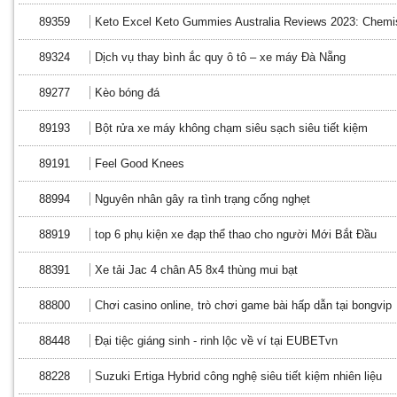
89359
Keto Excel Keto Gummies Australia Reviews 2023: Chem
89324
Dịch vụ thay bình ắc quy ô tô – xe máy Đà Nẵng
89277
Kèo bóng đá
89193
Bột rửa xe máy không chạm siêu sạch siêu tiết kiệm
89191
Feel Good Knees
88994
Nguyên nhân gây ra tình trạng cống nghẹt
88919
top 6 phụ kiện xe đạp thể thao cho người Mới Bắt Đầu
88391
Xe tải Jac 4 chân A5 8x4 thùng mui bạt
88800
Chơi casino online, trò chơi game bài hấp dẫn tại bongvip
88448
Đại tiệc giáng sinh - rinh lộc về ví tại EUBETvn
88228
Suzuki Ertiga Hybrid công nghệ siêu tiết kiệm nhiên liệu