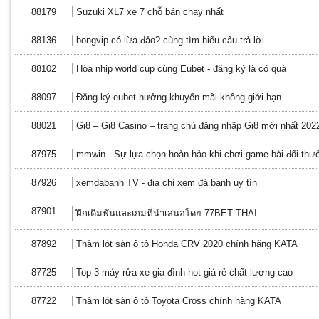
88179
Suzuki XL7 xe 7 chỗ bán chạy nhất
88136
bongvip có lừa đảo? cùng tìm hiểu câu trả lời
88102
Hòa nhịp world cup cùng Eubet - đăng ký là có quà
88097
Đăng ký eubet hưởng khuyến mãi không giới hạn
88021
Gi8 – Gi8 Casino – trang chủ đăng nhập Gi8 mới nhất 202
87975
mmwin - Sự lựa chọn hoàn hảo khi chơi game bài đổi thư
87926
xemdabanh TV - địa chỉ xem đá banh uy tín
87901
ฝึกเดิมพันและเกมที่นำเสนอโดย 77BET THAI
87892
Thảm lót sàn ô tô Honda CRV 2020 chính hãng KATA
87725
Top 3 máy rửa xe gia đình hot giá rẻ chất lượng cao
87722
Thảm lót sàn ô tô Toyota Cross chính hãng KATA