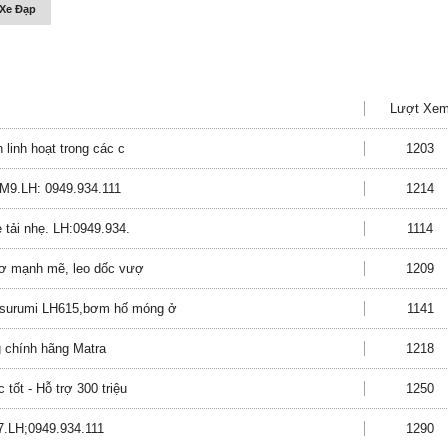
Xe Đạp
Lượt Xe
 linh hoạt trong các c
1203
 2M9.LH: 0949.934.111
1214
 tải nhẹ. LH:0949.934.
1114
 cơ mạnh mẽ, leo dốc vượ
1209
Tsurumi LH615,bơm hố móng ở
1141
 chính hãng Matra
1218
tốt - Hỗ trợ 300 triệu
1250
m7.LH;0949.934.111
1290