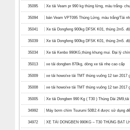
35095
Xe tải Veam pr 990 kg thùng lửng, màu trắng- chu
35094
bán Veam VPT095 Thùng Lửng, màu trắng/Tải nhẹ
35041
Xe tải Dongfeng 900kg DFSK K01, thùng 2m5. độ
35039
Xe tải Dongfeng 900kg DFSK K01, thùng 2m5. độ
35034
Xe tải Kenbo 990KG,thùng khung mui. Đại lý chí
35013
xe tải dongben 870kg, dòng xe tải nhẹ cao cấp
35009
xe tải howo/xe tải TMT thùng vuông 12 tan 2017 g
35008
xe tải howo/xe tải TMT thùng vuông 12 tan 2017 g
35005
Xe tải Dongben 990 Kg ( T30 ) Thùng Dài 2M9,tải
34992
Máy bơm chìm Tsurumi 50B2.4 được sử dụng để 
34972
XE TẢI DONGBEN 990KG – T30 THÙNG BẠT LH: