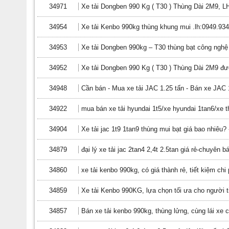
34971
Xe tải Dongben 990 Kg ( T30 ) Thùng Dài 2M9, L
34954
Xe tải Kenbo 990kg thùng khung mui .lh:0949.934
34953
Xe tải Dongben 990kg – T30 thùng bạt công ngh
34952
Xe tải Dongben 990 Kg ( T30 ) Thùng Dài 2M9 đư
34948
Cần bán - Mua xe tải JAC 1.25 tấn - Bán xe JAC 
34922
mua bán xe tải hyundai 1t5/xe hyundai 1tan6/xe t
34904
Xe tải jac 1t9 1tan9 thùng mui bạt giá bao nhiêu? 
34879
đại lý xe tải jac 2tan4 2,4t 2.5tan giá rẻ-chuyên b
34860
xe tải kenbo 990kg, có giá thành rẻ, tiết kiệm chi
34859
Xe tải Kenbo 990KG, lựa chọn tối ưa cho người t
34857
Bán xe tải kenbo 990kg, thùng lửng, cùng lái xe 