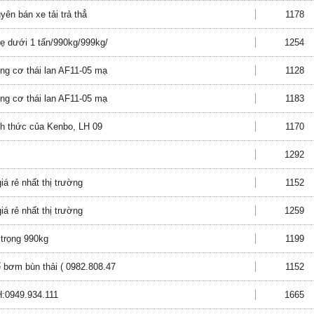
yên bán xe tải trả thẳ
1178
 dưới 1 tấn/990kg/999kg/
1254
ng cơ thái lan AF11-05 mạ
1128
ng cơ thái lan AF11-05 mạ
1183
nh thức của Kenbo, LH 09
1170
1292
iá rẻ nhất thị trường
1152
iá rẻ nhất thị trường
1259
 trọng 990kg
1199
bơm bùn thải ( 0982.808.47
1152
0949.934.111
1665