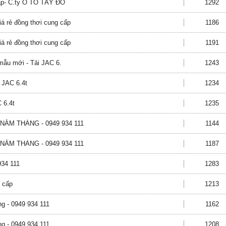
thấp- C.ty Ô TÔ TÂY ĐÔ
1292
á rẻ đồng thơi cung cấp
1186
á rẻ đồng thơi cung cấp
1191
 mẫu mới - Tải JAC 6.
1243
i JAC 6.4t
1234
 6.4t
1235
ĂM THÁNG - 0949 934 111
1144
ĂM THÁNG - 0949 934 111
1187
934 111
1283
o cấp
1213
g - 0949 934 111
1162
g - 0949 934 111
1208