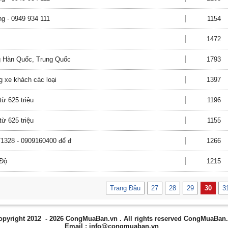
g - 0949 934 111
1154
1472
ng Hàn Quốc, Trung Quốc
1793
ng xe khách các loại
1397
từ 625 triệu
1196
từ 625 triệu
1155
71328 - 0909160400 để đ
1266
 Độ
1215
Trang Đầu
27
28
29
30
3
opyright 2012 - 2026
CongMuaBan.vn
. All rights reserved CongMuaBan
Email :
info@congmuaban.vn