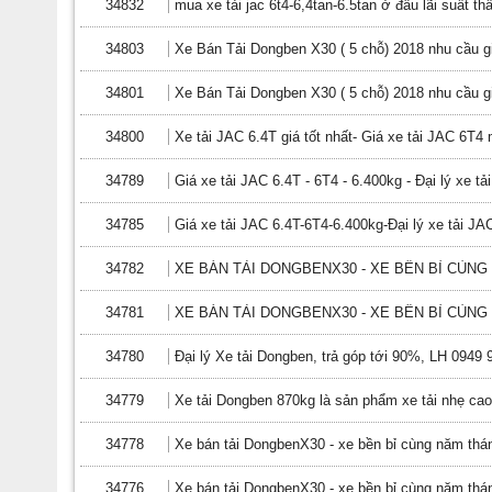
34832
mua xe tải jac 6t4-6,4tan-6.5tan ở đâu lãi suất 
34803
Xe Bán Tải Dongben X30 ( 5 chỗ) 2018 nhu cầu gi
34801
Xe Bán Tải Dongben X30 ( 5 chỗ) 2018 nhu cầu gi
34800
Xe tải JAC 6.4T giá tốt nhất- Giá xe tải JAC 6T4
34789
Giá xe tải JAC 6.4T - 6T4 - 6.400kg - Đại lý xe tả
34785
Giá xe tải JAC 6.4T-6T4-6.400kg-Đại lý xe tải JAC
34782
XE BÁN TẢI DONGBENX30 - XE BỀN BỈ CÙNG N
34781
XE BÁN TẢI DONGBENX30 - XE BỀN BỈ CÙNG N
34780
Đại lý Xe tải Dongben, trả góp tới 90%, LH 0949 
34779
Xe tải Dongben 870kg là sản phẩm xe tải nhẹ ca
34778
Xe bán tải DongbenX30 - xe bền bỉ cùng năm thán
34776
Xe bán tải DongbenX30 - xe bền bỉ cùng năm thán