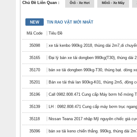
Chủ Đề Liên Quan :
Ôtô - Xe Hơi
Môtô - Xe Máy
NEW
TIN RAO VẶT MỚI NHẤT
Mã Code
Tiêu Đề
35098
xe tải kenbo 990kg 2018, thùng dài 2m7,di chuyển
35165
Đại lý bán xe tải dongben 990kg(T30), thùng dài
35170
bán xe tải dongben 990kg-T30, thùng bạt. dòng xe
35201
Bán xe tải thái lan 900kg-K01, thùng 2m5, động
35196
Call 0982.808.471 Cung cấp Máy bơm hố móng 
35139
LH : 0982.808.471 Cung cấp máy bơm trục ngang
35118
Nissan Teana 2017 nhập Mỹ nguyên chiếc giá cực 
35096
bán xe tải keno chiến thắng. 990kg, thùng dài 2