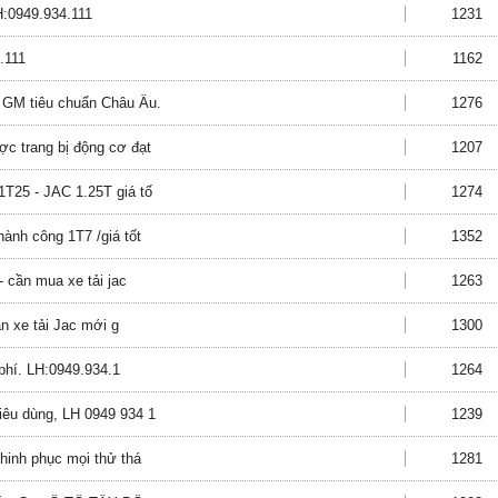
H:0949.934.111
1231
.111
1162
ệ GM tiêu chuẩn Châu Âu.
1276
ợc trang bị động cơ đạt
1207
1T25 - JAC 1.25T giá tố
1274
hành công 1T7 /giá tốt
1352
- cần mua xe tải jac
1263
án xe tải Jac mới g
1300
 phí. LH:0949.934.1
1264
iêu dùng, LH 0949 934 1
1239
chinh phục mọi thử thá
1281