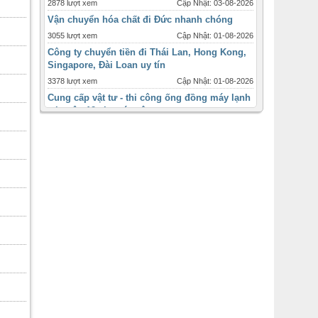
2878 lượt xem
Cập Nhật: 03-08-2026
Vận chuyển hóa chất đi Đức nhanh chóng
3055 lượt xem
Cập Nhật: 01-08-2026
Công ty chuyển tiền đi Thái Lan, Hong Kong,
Singapore, Đài Loan uy tín
3378 lượt xem
Cập Nhật: 01-08-2026
Cung cấp vật tư - thi công ống đồng máy lạnh
tại quận 12 cho các công
3328 lượt xem
Cập Nhật: 31-07-2026
Máy lạnh tủ đứng Daikin - 2ngựa 2hp - inverter
giá ưu đãi tháng 12
1720 lượt xem
Cập Nhật: 31-07-2026
Máy lạnh âm trần Panasonic inverter 2 ngựa
-2hp
2448 lượt xem
Cập Nhật: 31-07-2026
Thời điểm và quy cách lắp đặt ống đồng máy
lạnh cho từng loại
3092 lượt xem
Cập Nhật: 31-07-2026
Bán máy lạnh ống gió , ống gió mềm sỉ lẻ
toàn quốc
2477 lượt xem
Cập Nhật: 31-07-2026