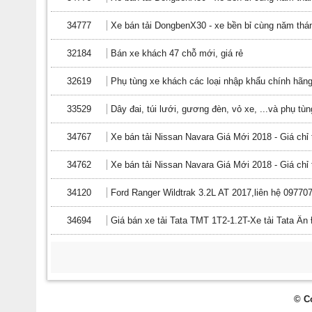
34777
Xe bán tải DongbenX30 - xe bền bỉ cùng năm thán
32184
Bán xe khách 47 chỗ mới, giá rẻ
32619
Phụ tùng xe khách các loại nhập khẩu chính hã
33529
Dây đai, túi lưới, gương đèn, vỏ xe, ...và phụ tù
34767
Xe bán tải Nissan Navara Giá Mới 2018 - Giá chỉ 
34762
Xe bán tải Nissan Navara Giá Mới 2018 - Giá chỉ 
34120
Ford Ranger Wildtrak 3.2L AT 2017,liên hệ 09770
34694
Giá bán xe tải Tata TMT 1T2-1.2T-Xe tải Tata Ấn
© C