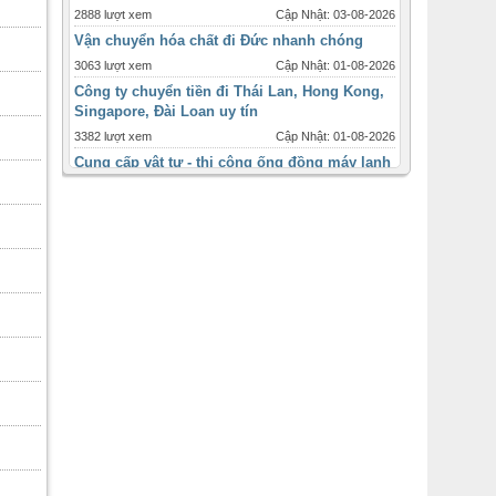
2888 lượt xem
Cập Nhật: 03-08-2026
Vận chuyển hóa chất đi Đức nhanh chóng
3063 lượt xem
Cập Nhật: 01-08-2026
Công ty chuyển tiền đi Thái Lan, Hong Kong,
Singapore, Đài Loan uy tín
3382 lượt xem
Cập Nhật: 01-08-2026
Cung cấp vật tư - thi công ống đồng máy lạnh
tại quận 12 cho các công
3333 lượt xem
Cập Nhật: 31-07-2026
Máy lạnh tủ đứng Daikin - 2ngựa 2hp - inverter
giá ưu đãi tháng 12
1725 lượt xem
Cập Nhật: 31-07-2026
Máy lạnh âm trần Panasonic inverter 2 ngựa
-2hp
2452 lượt xem
Cập Nhật: 31-07-2026
Thời điểm và quy cách lắp đặt ống đồng máy
lạnh cho từng loại
3100 lượt xem
Cập Nhật: 31-07-2026
Bán máy lạnh ống gió , ống gió mềm sỉ lẻ
toàn quốc
2481 lượt xem
Cập Nhật: 31-07-2026