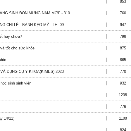
853
NG SINH ĐÓN MỪNG NĂM MỚI” - 310.
760
G CHI LÊ - BÁNH KẸO MỸ - LH: 09
947
ết hay chưa?
798
 và tốt cho sức khỏe
875
 đáo
865
 VÀ DỤNG CỤ Y KHOA(KIMES) 2023
770
học sinh sinh viên
932
1208
776
ày 14/12)
1188
824