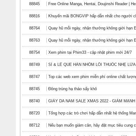
88845
Free Online Manga, Hentai, Doujinshi Reader | He
88816
Khuyến mãi BONGVIP hấp dẫn nhất cho người c
88764
Quay hũ mỗi ngày, nhận thưởng không giới hạn 
88763
Quay hũ mỗi ngày, nhận thưởng không giới hạn 
88754
Xem phim tại Phim33 - cập nhật phim mới 24/7
88749
SỈ & LẺ QUE HÀN NHÔM LÕI THUỐC NHẸ LỬA
88747
Top các web xem phim miễn phí online chất lượn
88745
Đông trùng hạ thảo sấy khô
88740
GIÀY DA NAM SALE XMAS 2022 - GIẢM MẠNH
88720
Tổng hợp các trò chơi hấp dẫn nhất hệ thống Ma
88712
Nếu bạn muốn giảm cân, hãy đặt mục tiêu cung c