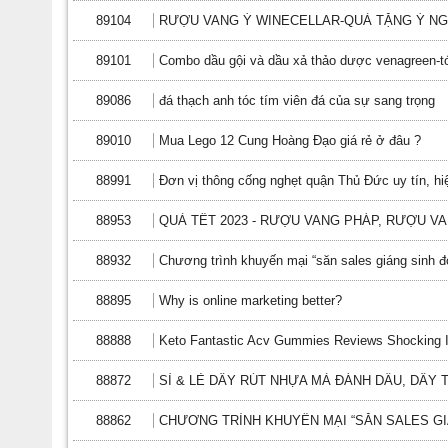
89104
RƯỢU VANG Ý WINECELLAR-QUÀ TẶNG Ý NGH
89101
Combo dầu gội và dầu xả thảo dược venagreen-tó
89086
đá thạch anh tóc tím viên đá của sự sang trọng
89010
Mua Lego 12 Cung Hoàng Đạo giá rẻ ở đâu ?
88991
Đơn vị thông cống nghẹt quận Thủ Đức uy tín, hi
88953
QUÀ TẾT 2023 - RƯỢU VANG PHÁP, RƯỢU VAN
88932
Chương trình khuyến mại “săn sales giáng sinh 
88895
Why is online marketing better?
88888
Keto Fantastic Acv Gummies Reviews Shocking I
88872
SỈ & LẺ DÂY RÚT NHỰA MÀ ĐÁNH DẤU, DÂY T
88862
CHƯƠNG TRÌNH KHUYẾN MẠI “SĂN SALES GIÁ