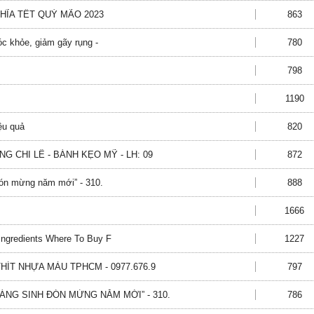
ĨA TẾT QUÝ MÃO 2023
863
c khỏe, giảm gãy rụng -
780
798
1190
ệu quả
820
G CHI LÊ - BÁNH KẸO MỸ - LH: 09
872
đón mừng năm mới” - 310.
888
1666
ngredients Where To Buy F
1227
HÍT NHỰA MÀU TPHCM - 0977.676.9
797
NG SINH ĐÓN MỪNG NĂM MỚI” - 310.
786