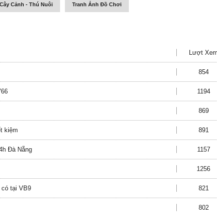
Cây Cảnh - Thú Nuôi
Tranh Ảnh Đồ Chơi
Lượt Xe
854
V66
1194
869
ết kiệm
891
24h Đà Nẵng
1157
1256
 có tại VB9
821
802