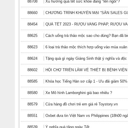
88708
Xu hướng quà tết sức khỏe đang "lên ngôi"?
88660
CHƯƠNG TRÌNH KHUYẾN MẠI “SĂN SALES GIÁ
88454
QUÀ TẾT 2023 - RƯỢU VANG PHÁP, RƯỢU VAN
88625
Cách uống trà thảo mộc sao cho đúng? Bạn đã bi
88623
6 loại trà thảo mộc thích hợp uống vào mùa xuân
88624
Tặng quà gì ngày Giáng Sinh thật ý nghĩa và độc
88602
HỘI CHỢ TRIỂN LÃM VỀ THIẾT BỊ BỆNH VIỆN
88585
Khóa học Tiếng Hàn sơ cấp 1 - Ưu đãi giảm 50% 
88580
Xe Mô hình Lamborghini giá bao nhiêu ?
88579
Cửa hàng đồ chơi trẻ em giá rẻ Toystory.vn
88551
Oxbet đưa tin Việt Nam vs Philippines (18h00 ng
88539
Ý nghĩa quà tặng ngày Tết