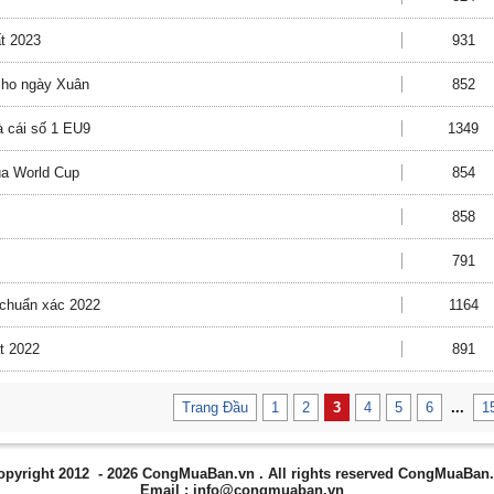
ất 2023
931
 cho ngày Xuân
852
 cái số 1 EU9
1349
ùa World Cup
854
858
791
à chuẩn xác 2022
1164
t 2022
891
Trang Đầu
1
2
3
4
5
6
...
1
opyright 2012 - 2026
CongMuaBan.vn
. All rights reserved CongMuaBan
Email :
info@congmuaban.vn