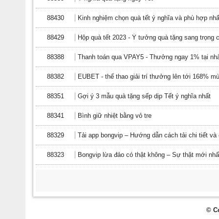
88430
Kinh nghiệm chọn quà tết ý nghĩa và phù hợp nh
88429
Hộp quà tết 2023 - Ý tưởng quà tặng sang trọng
88388
Thanh toán qua VPAY5 - Thưởng ngay 1% tại nhà
88382
EUBET - thể thao giải trí thưởng lên tới 168% m
88351
Gợi ý 3 mẫu quà tặng sếp dịp Tết ý nghĩa nhất
88341
Bình giữ nhiệt bằng vỏ tre
88329
Tải app bongvip – Hướng dẫn cách tải chi tiết v
88323
Bongvip lừa đảo có thật không – Sự thật mới nhấ
© C