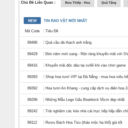
Chủ Đề Liên Quan :
Bưu Thiếp - Hoa
Quà Tặng
NEW
TIN RAO VẶT MỚI NHẤT
Mã Code
Tiêu Đề
89486
Quả cầu đá thạch anh trắng
89429
Đón năm mới sang - Rộn ràng khuyến mãi với S
89416
Khuyến mãi độc đáo tại sv66 khi vào chơi game
89393
Shop hoa tươi VIP tại Đà Nẵng - mua hoa siêu ti
89392
Hoa tươi An Khang - cung cấp dịch vụ điện hoa 
89296
Những Mẫu Lego Gấu Bearbrick 55cm đẹp nhất
89242
Trải nghiệm các kèo nhà cái trực tiếp hấp dẫn chỉ
89112
Rượu Bách Hoa Tửu (thảo mộc hạ thổ) giá tốt