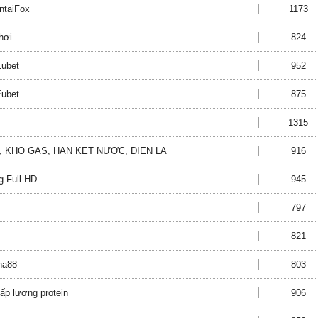
ntaiFox
1173
hơi
824
Eubet
952
Eubet
875
1315
, KHÒ GAS, HÀN KÉT NƯỚC, ĐIỆN LẠ
916
g Full HD
945
797
821
na88
803
ấp lượng protein
906