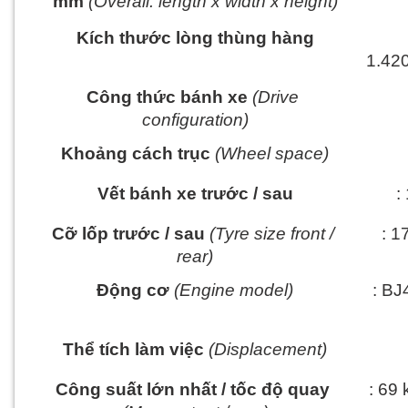
mm
 (Overall: length x width x height)
Kích thước lòng thùng hàng
1.420
Công thức bánh xe
 (Drive 
configuration)
Khoảng cách trục
 (Wheel space)
Vết bánh xe trước / sau
:
Cỡ lốp trước / sau
 (Tyre size front / 
: 
rear)
Động cơ
 (Engine model)
: BJ
Thể tích làm việc
 (Displacement)
Công suất lớn nhất / tốc độ quay
: 69