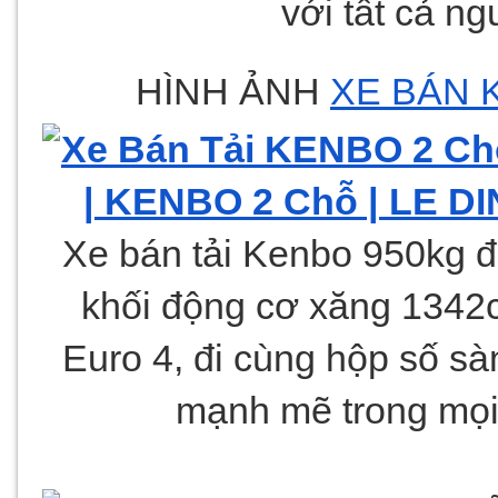
với tất cả ng
HÌNH ẢNH 
XE BÁN 
Xe bán tải Kenbo 950kg đư
khối động cơ xăng 1342cc,
Euro 4, đi cùng hộp số sàn
mạnh mẽ trong mọi 