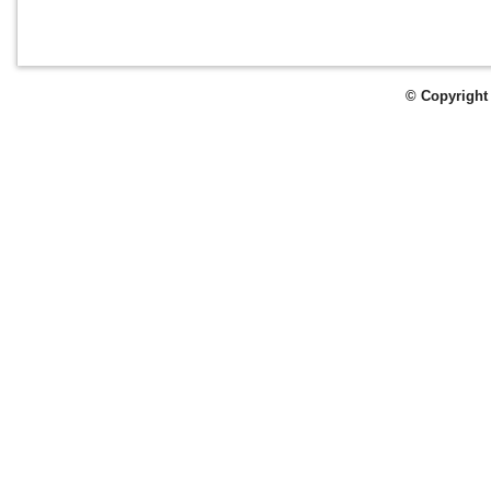
© Copyright