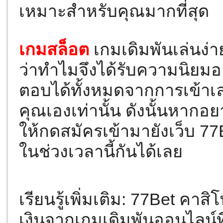
เหมาะสำหรับคุณมากที่สุด
เกมสล็อต
 เกมเดิมพันเล่นง่
ว่าทำไมจึงได้รับความนิยมอ
ตอบได้ทั้งหมดจากการเข้าเล
คุณเองเท่านั้น ดังนั้นหากอย
ให้กดสมัครเข้ามายังเว็บ 77Be
ในช่วงเวลานี้กันได้เลย
เรียนรู้เพิ่มเติม: 77Bet ค
เงินจากเกมเดิมพันออนไลน์ที่ใ