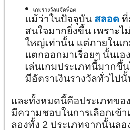
เกมรางวัลแจ๊คพ็อต
แม้ว่าในปัจจุบัน 
สลอต
 ท
สนใจมากยิ่งขึ้น เพราะไม
ใหญ่เท่านั้น แต่ภายในเกม
แตกออกมาเรื่อยๆ นั้นเอง
เล่นเกมประเภทนี้มากขึ้น
มีอัตราเงินรางวัลทั่วไปนั
และทั้งหมดนี้คือประเภทของเ
มีความชอบในการเลือกเข้าเล่
ลองทั้ง 2 ประเภทจากนั้นลอ