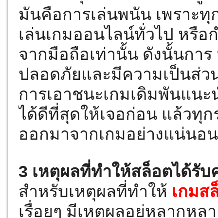
มันคือการเล่นพนัน เพราะทุ
เล่นเกมออนไลน์ทั่วไป หรือกำล
จากมือถือเท่านั้น ดังนั้นการ 
ปลอดภัยและมีความเป็นส่ว
การเอาชนะเกมเดิมพันแนะนำ
ได้ดีที่สุดให้เจอก่อน แล้ว
ออกมาจากเกมอย่างแน่นอ
3 เหตุผลที่ทำให้สล็อตได้รับ
สำหรับเหตุผลที่ทำให้ 
เกมสล
เรื่อยๆ มีเหตุผลอยู่หลากหลา