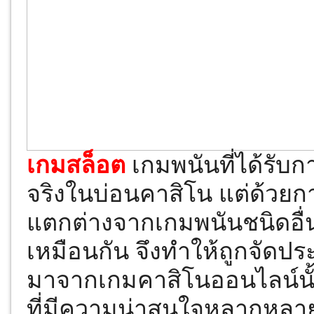
เกมสล็อต
เกมพนันที่ได้รั
จริงในบ่อนคาสิโน แต่ด้วย
แตกต่างจากเกมพนันชนิดอื่
เหมือนกัน จึงทำให้ถูกจัด
มาจากเกมคาสิโนออนไลน์นั้น
ที่มีความน่าสนใจหลากหลายจ