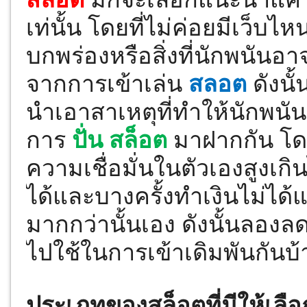
เท่นั้น โดยที่ไม่ค่อยมีเว็บไ
บกพร่องหรือสิ่งที่นักพนันอ
จากการเข้าเล่น 
สลอต
 ดังนั
นำเอาสาเหตุที่ทำให้นักพนัน
การ 
ปั่น สล็อต
 มาฝากกัน โด
ความเชื่อมั่นในตัวเองสูงเกิ
ได้และบางครั้งทำเงินไม่ได้
มากกว่านั้นเอง ดังนั้นลองลด
ไปใช้ในการเข้าเดิมพันกันบ้
ประเภทของสล็อตที่มีให้เลือก