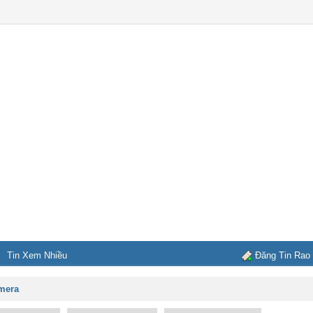
Tin Xem Nhiều
Đăng Tin Rao
amera