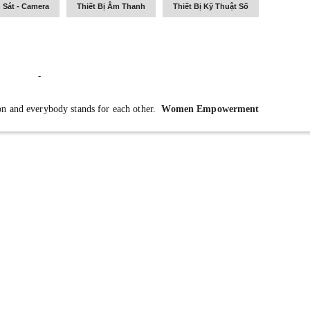
 Sát - Camera
Thiết Bị Âm Thanh
Thiết Bị Kỹ Thuật Số
-
ion and everybody stands for each other.
Women Empowerment