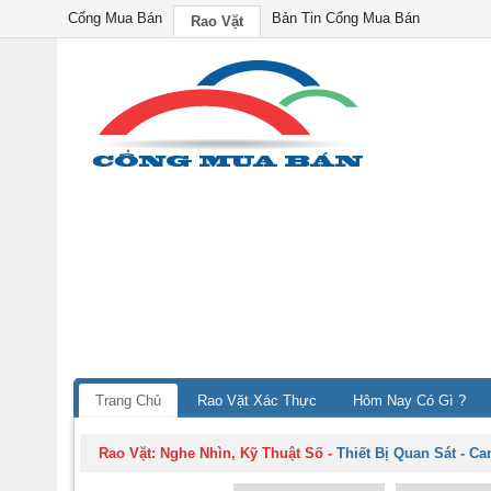
Cổng Mua Bán
Bản Tin Cổng Mua Bán
Rao Vặt
Trang Chủ
Rao Vặt Xác Thực
Hôm Nay Có Gì ?
Rao Vặt:
Nghe Nhìn, Kỹ Thuật Số
-
Thiết Bị Quan Sát - C