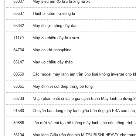
65007
Máy siêu âm đo lưu lượng nước
65537
Thiết bị kiểm tra vòng bi
65342
Máy đo lực căng dây đai
71179
Máy đo chiều dày lớp sơn
64764
Máy đo khí phosphine
65147
Máy đo chiều dày thép
60550
Các model máy lạnh âm trần 5hp loại không inverter cho 
65061
Máy định vị cốt thép trong bê tông
56733
Nhận phân phối sỉ và lẻ giá cạnh tranh Máy lạnh tủ đứng 2
91580
Chuyên bán dòng máy lạnh giấu trần ống gió FBA cao cấp
59886
Lắp mới và cải tạo hệ thống máy lạnh cho các công trình 
56194
Máy lạnh Giấu trần ống gió MITSUBISHI HEAVY cho trun