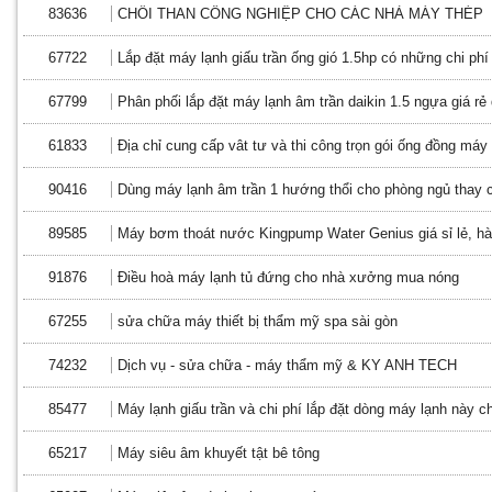
83636
CHỔI THAN CÔNG NGHIỆP CHO CÁC NHÀ MÁY THÉP
67722
Lắp đặt máy lạnh giấu trần ống gió 1.5hp có những chi phí 
67799
Phân phối lắp đặt máy lạnh âm trần daikin 1.5 ngựa giá r
61833
Địa chỉ cung cấp vât tư và thi công trọn gói ống đồng máy 
90416
Dùng máy lạnh âm trần 1 hướng thổi cho phòng ngủ thay 
89585
Máy bơm thoát nước Kingpump Water Genius giá sỉ lẻ, hà
91876
Điều hoà máy lạnh tủ đứng cho nhà xưởng mua nóng
67255
sửa chữa máy thiết bị thẩm mỹ spa sài gòn
74232
Dịch vụ - sửa chữa - máy thẩm mỹ & KY ANH TECH
85477
Máy lạnh giấu trần và chi phí lắp đặt dòng máy lạnh này 
65217
Máy siêu âm khuyết tật bê tông