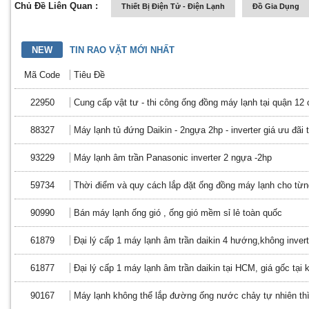
Chủ Đề Liên Quan :
Thiết Bị Điện Tử - Điện Lạnh
Đồ Gia Dụng
NEW
TIN RAO VẶT MỚI NHẤT
Mã Code
Tiêu Đề
22950
Cung cấp vật tư - thi công ống đồng máy lạnh tại quận 12
88327
Máy lạnh tủ đứng Daikin - 2ngựa 2hp - inverter giá ưu đãi
93229
Máy lạnh âm trần Panasonic inverter 2 ngựa -2hp
59734
Thời điểm và quy cách lắp đặt ống đồng máy lạnh cho từng
90990
Bán máy lạnh ống gió , ống gió mềm sỉ lẻ toàn quốc
61879
Đại lý cấp 1 máy lạnh âm trần daikin 4 hướng,không inverte
61877
Đại lý cấp 1 máy lạnh âm trần daikin tại HCM, giá gốc tại 
90167
Máy lạnh không thể lắp đường ống nước chảy tự nhiên thì