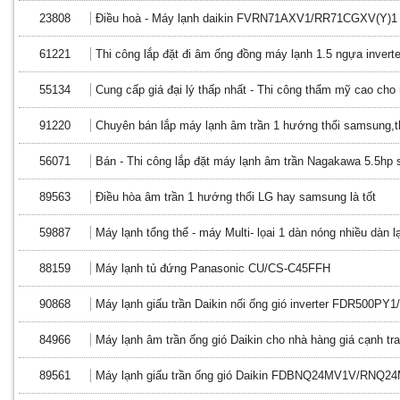
23808
Điều hoà - Máy lạnh daikin FVRN71AXV1/RR71CGXV(Y)1
61221
Thi công lắp đặt đi âm ống đồng máy lạnh 1.5 ngựa inverte
55134
Cung cấp giá đại lý thấp nhất - Thi công thẩm mỹ cao cho
91220
Chuyên bán lắp máy lạnh âm trần 1 hướng thổi samsung,t
56071
Bán - Thi công lắp đặt máy lạnh âm trần Nagakawa 5.5hp si
89563
Điều hòa âm trần 1 hướng thổi LG hay samsung là tốt
59887
Máy lạnh tổng thể - máy Multi- lọai 1 dàn nóng nhiều dàn 
88159
Máy lạnh tủ đứng Panasonic CU/CS-C45FFH
90868
Máy lạnh giấu trần Daikin nối ống gió inverter FDR500P
84966
Máy lạnh âm trần ống gió Daikin cho nhà hàng giá cạnh tr
89561
Máy lạnh giấu trần ống gió Daikin FDBNQ24MV1V/RNQ2