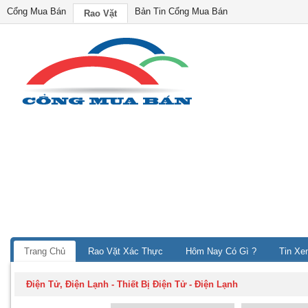
Cổng Mua Bán
Bản Tin Cổng Mua Bán
Rao Vặt
Trang Chủ
Rao Vặt Xác Thực
Hôm Nay Có Gì ?
Tin Xe
Điện Tử, Điện Lạnh
-
Thiết Bị Điện Tử - Điện Lạnh