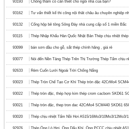
93193
Chống thấm có cần thiết cho ngôi nhà của bạn?
93162
Tư vấn thiết kế thi công nội thât châu âu chuyên nghiệp n
93132
Cống hộp bê tông Sông Đáy nhà cung cấp số 1 miền Bắc
93115
Thép Nhập Khẩu Hàn Quốc Nhật Bản Thép chịu nhiệt thép 
93099
bán sơn dầu cho gỗ, sắt thép chính hãng , giá rẻ
93077
Nói đến Nền Tảng Thép Trên Thị Trường Thép Tấm chịu nh
92633
Rèm Cuốn Lưới Ngoài Trời Chống Nắng
93023
Thép Tròn Chế Tạo Cơ Khí Thép tròn đặc 42CrMo4 SCM
93022
Thép tròn đặc, thép hợp kim thép crom cacbom SKD61 
93021
Thép tròn đặc, thep tron dac 42CrMo4 SCM440 SKD61 6
93020
Thép chịu nhiệt Tấm Nồi Hơi A515/16Mo3/10Mo3/12Mo3/
92976
Thép Ống Lò Hơi, Ống Dấu Khí ,Ống PCCC chịu nhiệt A