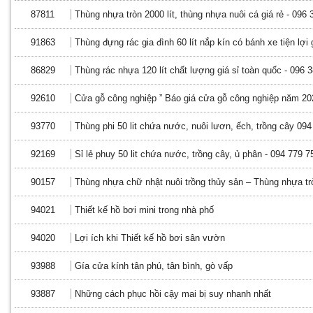
87811
Thùng nhựa tròn 2000 lít, thùng nhựa nuôi cá giá rẻ - 096
91863
Thùng đựng rác gia đình 60 lít nắp kín có bánh xe tiện lợi 
86829
Thùng rác nhựa 120 lít chất lượng giá sỉ toàn quốc - 096 
92610
Cửa gỗ công nghiệp ” Báo giá cửa gỗ công nghiệp năm 20
93770
Thùng phi 50 lit chứa nước, nuôi lươn, ếch, trồng cây 09
92169
Sỉ lẻ phuy 50 lit chứa nước, trồng cây, ủ phân - 094 779 
90157
Thùng nhựa chữ nhật nuôi trồng thủy sản – Thùng nhựa t
94021
Thiết kế hồ bơi mini trong nhà phố
94020
Lợi ích khi Thiết kế hồ bơi sân vườn
93988
Gía cửa kính tân phú, tân bình, gò vấp
93887
Những cách phục hồi cậy mai bị suy nhanh nhất