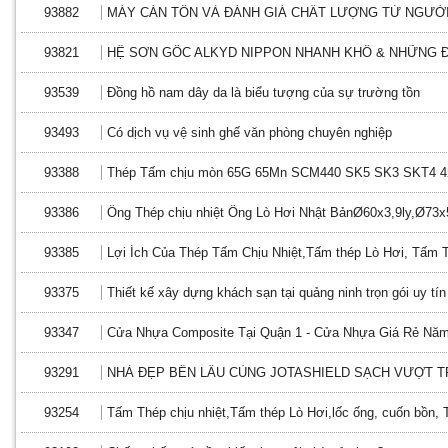
93882
MÁY CÁN TÔN VÀ ĐÁNH GIÁ CHẤT LƯỢNG TỪ NGƯỜ
93821
HỆ SƠN GỐC ALKYD NIPPON NHANH KHÔ & NHỮNG Đ
93539
Đồng hồ nam dây da là biểu tượng của sự trường tồn
93493
Có dịch vụ vệ sinh ghế văn phòng chuyên nghiệp
93388
Thép Tấm chịu mòn 65G 65Mn SCM440 SK5 SK3 SKT4 4
93386
Ống Thép chịu nhiệt Ống Lò Hơi Nhật BảnØ60x3,9ly,Ø73x
93385
Lợi Ích Của Thép Tấm Chịu Nhiệt,Tấm thép Lò Hơi, Tấm 
93375
Thiết kế xây dựng khách sạn tại quảng ninh trọn gói uy tín
93347
Cửa Nhựa Composite Tại Quận 1 - Cửa Nhựa Giá Rẻ Nă
93291
NHÀ ĐẸP BỀN LÂU CÙNG JOTASHIELD SẠCH VƯỢT T
93254
Tấm Thép chịu nhiệt,Tấm thép Lò Hơi,lốc ống, cuốn bồn,