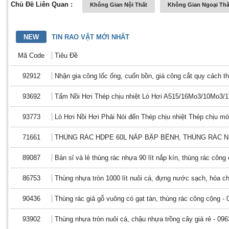
Chủ Đề Liên Quan :
Không Gian Nội Thất
Không Gian Ngoại Thấ
NEW
TIN RAO VẶT MỚI NHẤT
Mã Code
Tiêu Đề
92912
Nhận gia công lốc ống, cuốn bồn, giá công cắt quy cách t
93692
Tấm Nồi Hơi Thép chịu nhiệt Lò Hơi A515/16Mo3/10Mo3/
93773
Lò Hơi Nồi Hơi Phải Nói đến Thép chịu nhiệt Thép chịu m
71661
THÙNG RÁC HDPE 60L NẮP BẬP BÊNH, THÙNG RÁC N
89087
Bán sỉ và lẻ thùng rác nhựa 90 lít nắp kín, thùng rác công
86753
Thùng nhựa tròn 1000 lít nuôi cá, đựng nước sạch, hóa ch
90436
Thùng rác giả gỗ vuông có gạt tàn, thùng rác công cộng -
93902
Thùng nhựa tròn nuôi cá, chậu nhựa trồng cây giá rẻ - 09