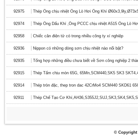
92975
Thép Ống chịu nhiệt Ống Lò Hơi Ống Khí Ø60x3,9ly,Ø73x5
92974
Thép Ống Dấu Khí ,Ống PCCC chịu nhiệt A515 Ống Lò H
92958
Chiếc cân điện tử có trong nhiều công ty xí nghiệp
92936
Nippon có những dòng sơn chịu nhiệt nào nổi bật?
92935
Tổng hợp những điều chưa biết về Sơn công nghiệp 2 th
92915
Thép Tấm chịu mòn 65G, 65Mn,SCM440,SK5 SK3 SKT4,4
92914
Thép tròn đặc, thep tron dac 42CrMo4 SCM440 SKD61 6
92911
Thép Chế Tạo Cơ Khí,AH36,S355J2,SUJ,SK3,SK4,SK5
© Copyright