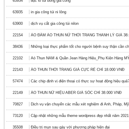
63934
đục lỗ túi bóng gia công
63935
in gia công túi ni lông
63900
dịch vụ cắt gia công túi nilon
22154
ÁO ĐẦM ÁO THUN NỮ THỜI TRANG THANH LÝ GIÁ 38
38436
Những loại thực phẩm tốt cho người bệnh suy thận cần chu
22102
Aó Thun NAM & Quần Jean Hàng Hiệu_Phụ Kiện Hàng MỸ
22143
ÁO THUN THỜI TRANG GIÁ CỰC RẺ CHỈ 18.000 VNĐ
57474
Các chip định vị điện thoại có thực sự hoạt động hiệu quả
22149
ÁO THUN NỮ HIỆU ABER GIÁ SỐC CHỈ 38.000 VNĐ
70827
Dịch vụ vận chuyển các mẫu xét nghiệm đi Anh, Pháp, M
73120
Cập nhật những mẫu theme wordpress đẹp nhất năm 2021
35508
Điều trị mụn sau gáy với phương pháp hiện đại