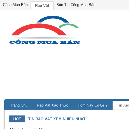
Cổng Mua Bán
Bản Tin Cổng Mua Bán
Rao Vặt
Trang Chủ
Rao Vặt Xác Thực
Hôm Nay Có Gì ?
Tin Xe
HOT
TIN RAO VẶT XEM NHIỀU NHẤT