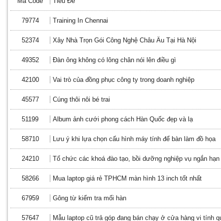
Mã Code
Tiêu Đề
79774
Training In Chennai
52374
Xây Nhà Trọn Gói Công Nghệ Châu Âu Tại Hà Nội
49352
Đàn ông không có lông chân nói lên điều gì
42100
Vai trò của đồng phục công ty trong doanh nghiệp
45577
Cúng thôi nôi bé trai
51199
Album ảnh cưới phong cách Hàn Quốc đẹp và lạ
58710
Lưu ý khi lựa chọn cấu hình máy tính để bàn làm đồ họa
24210
Tổ chức các khoá đào tạo, bồi dưỡng nghiệp vụ ngắn hạn
58266
Mua laptop giá rẻ TPHCM màn hình 13 inch tốt nhất
67959
Gông từ kiểm tra mối hàn
57647
Mẫu laptop cũ trả góp đang bán chạy ở cửa hàng vi tính q