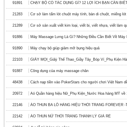
91891
CHẠY BỘ CÓ TÁC DỤNG GÌ? 12 LỢI ÍCH BẠN CẦN BIẾ
21283
Cơ sở làm tấm lót chuột máy tính, bàn di chuột, miếng ló
21289
Cơ sở sản xuất viết kim loại, viết bi, viết nhựa, viết làm q
91886
Máy Massage Lưng Là Gì? Những Điều Cần Biết Về Máy
91890
Máy chạy bộ giúp giảm mỡ bụng hiệu quả
22103
GIẦY MỌI_Giâỳ Thể Thao_Giầy Tây_Bóp Ví_Phụ Kiện Hà
91887
Công dụng của máy massage chân
48438
Cách nạp tiền vào PokerStars cho người chơi Việt Nam d
20972
Aó Quần hàng hiệu Nữ_Phụ Kiện_Nước Hoa hàng MỸ về 
22146
ÁO THUN BA LỖ HÀNG HIỆU THỜI TRANG FOREVER -
22142
ÁO THUN NỮ THỜI TRANG THANH LÝ GIÁ RẺ