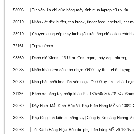
58006
Tư vấn địa chỉ cửa hàng máy tính mua laptop cũ uy tín
30519
Nhận đặt tiệc buffet, tea break, finger food, cocktail, set 
23919
Chuyên cung cấp máy lạnh giấu trần ống gió daikin chínhh
72161
Topsanforex
93869
Đánh giá Xiaomi 13 Ultra: Cam ngon, máy đẹp, nhưng,...
30985
Nhập khẩu keo dán sàn nhựa Y6000 uy tín – chất lượng – 
30980
Nhà phân phối keo dán sàn nhựa Y9000 uy tín – chất lượn
31136
Bánh xe nâng tay nhập khẩu PU 180x50/ 80x70/ 74x93m
20969
Dây Nịch_Mắt Kính_Bóp Ví_Phụ Kiện Hàng MỸ về 100% C
30965
Phụ tùng linh kiện xe nâng tay| Công ty Xe nâng Hoàng Mi
20968
Túi Xách Hàng Hiệu_Bóp da_phụ kiện hàng MỸ về 100% c