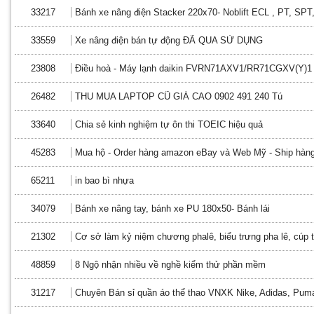
33217
Bánh xe nâng điện Stacker 220x70- Noblift ECL , PT, SPT
33559
Xe nâng điện bán tự động ĐÃ QUA SỬ DỤNG
23808
Điều hoà - Máy lạnh daikin FVRN71AXV1/RR71CGXV(Y)1
26482
THU MUA LAPTOP CŨ GIÁ CAO 0902 491 240 Tú
33640
Chia sẻ kinh nghiệm tự ôn thi TOEIC hiệu quả
45283
Mua hộ - Order hàng amazon eBay và Web Mỹ - Ship hà
65211
in bao bì nhựa
34079
Bánh xe nâng tay, bánh xe PU 180x50- Bánh lái
21302
Cơ sở làm kỷ niệm chương phalê, biểu trưng pha lê, cúp t
48859
8 Ngộ nhận nhiều về nghề kiểm thử phần mềm
31217
Chuyên Bán sỉ quần áo thể thao VNXK Nike, Adidas, Pu