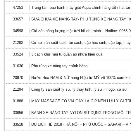
47253
Trung tâm bảo hành máy giặt Aqua chính hãng tốt nhất tạ
33657
SỬA CHỮA XE NÂNG TAY- PHỤ TÙNG XE NÂNG TAY 
34598
Giá đèn năng lượng mặt trời hồ chí minh – Hotline: 0965 
21282
Cơ sở sản xuất balô, túi xách, cặp học sinh, cặp táp, may
33524
3 cách khử mùi tủ quần áo nhựa hiệu quả
31636
Phụ tùng xe nâng tay chính hãng
20970
Nước Hoa NAM & NỮ hàng Hiệu từ MỸ về 100% cam kết
21294
Công ty sản xuất ly sứ, ly thủy tinh, ly sứ in logo, ca sứ
91888
MÁY MASSAGE CỔ VAI GÁY LÀ GÌ? NÊN LƯU Ý GÌ T
33656
BÁNH XE NÂNG TAY NYLON SỬ DỤNG TRONG MÔI 
33518
DU LỊCH HÈ 2018 - HÀ NỘI – PHÚ QUỐC – SAFARI – 