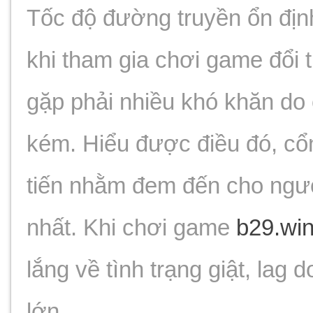
Tốc độ đường truyền ổn địn
khi tham gia chơi game đổi
gặp phải nhiều khó khăn do
kém. Hiểu được điều đó, cổ
tiến nhằm đem đến cho người
nhất. Khi chơi game
b29.wi
lắng về tình trạng giật, lag
lớn.