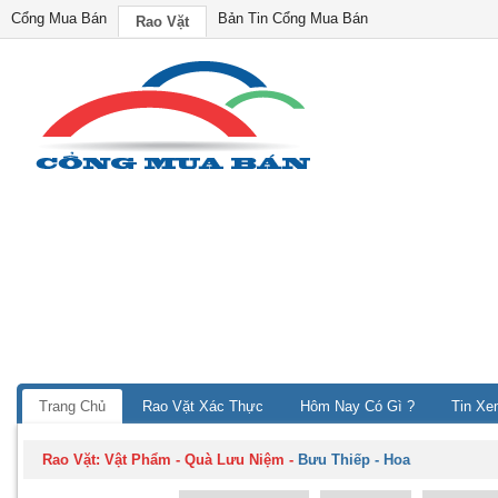
Cổng Mua Bán
Bản Tin Cổng Mua Bán
Rao Vặt
Trang Chủ
Rao Vặt Xác Thực
Hôm Nay Có Gì ?
Tin Xe
Rao Vặt:
Vật Phẩm - Quà Lưu Niệm
-
Bưu Thiếp - Hoa