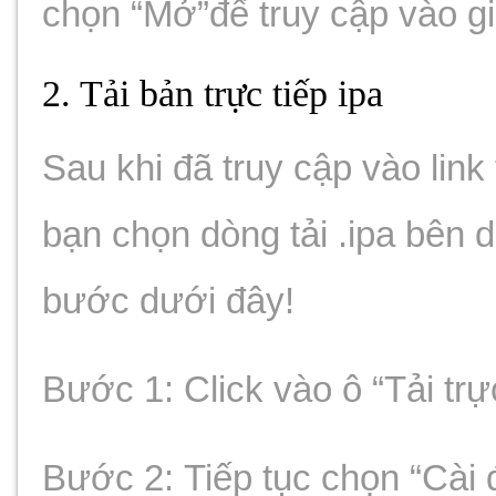
chọn
“Mở”
để truy cập vào 
2. Tải bản trực tiếp ipa
Sau khi đã truy cập vào link
bạn chọn dòng tải .ipa bên d
bước dưới đây!
Bước 1
: Click vào ô
“Tải tr
Bước 2:
Tiếp tục chọn
“Cài 