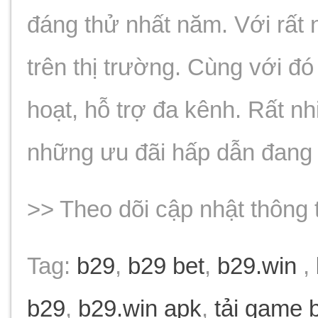
đáng thử nhất năm. Với rất 
trên thị trường. Cùng với đó 
hoạt, hỗ trợ đa kênh. Rất n
những ưu đãi hấp dẫn đang 
>> Theo dõi cập nhật thông t
Tag:
b29
,
b29 bet
,
b29.win
,
b29
,
b29.win apk
,
tải game 