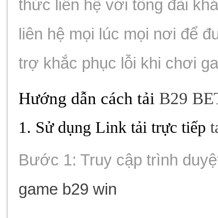
thức liên hệ với tổng đài k
liên hệ mọi lúc mọi nơi để đ
trợ khắc phục lỗi khi chơi 
Hướng dẫn cách tải
B29 BE
1. Sử dụng Link tải trực tiếp
t
Bước 1
: Truy cập trình duyệ
game b29 win