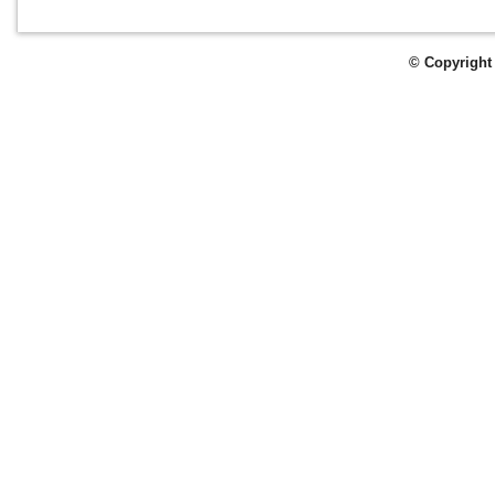
© Copyright