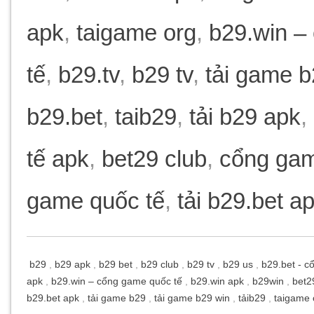
apk
,
taigame org
,
b29.win –
tế
,
b29.tv
,
b29 tv
,
tải game 
b29.bet
,
taib29
,
tải b29 apk
,
tế apk
,
bet29 club
,
cổng gam
game quốc tế
,
tải b29.bet a
b29
,
b29 apk
,
b29 bet
,
b29 club
,
b29 tv
,
b29 us
,
b29.bet - c
apk
,
b29.win – cổng game quốc tế
,
b29.win apk
,
b29win
,
bet2
b29.bet apk
,
tải game b29
,
tải game b29 win
,
tảib29
,
taigame 