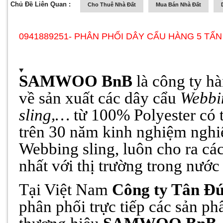
Chủ Đề Liên Quan :
Cho Thuê Nhà Đất
Mua Bán Nhà Đất
0941889251- PHÂN PHỐI DÂY CẨU HÀNG 5 TẤN
SAMWOO BnB
là công ty h
về sản xuất các dây cẩu
Webbin
sling,…
từ 100% Polyester có t
trên 30 năm kinh nghiệm nghi
Webbing sling, luôn cho ra cá
nhất với thị trường trong nước 
Tại Việt Nam
Công ty Tân Đ
phân phối trực tiếp các sản p