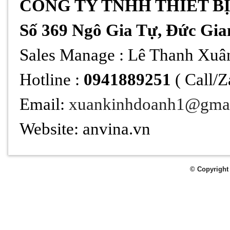
CÔNG TY TNHH THIẾT B
Số 369 Ngô Gia Tự, Đức Gia
Sales Manage : Lê Thanh Xuâ
Hotline :
0941889251
( Call/Z
Email:
xuankinhdoanh1@gma
Website: anvina.vn
© Copyright