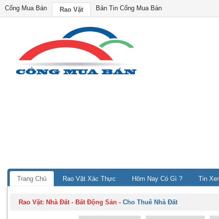
Cổng Mua Bán
Bản Tin Cổng Mua Bán
Rao Vặt
Trang Chủ
Rao Vặt Xác Thực
Hôm Nay Có Gì ?
Tin Xe
Rao Vặt:
Nhà Đất - Bất Động Sản
-
Cho Thuê Nhà Đất