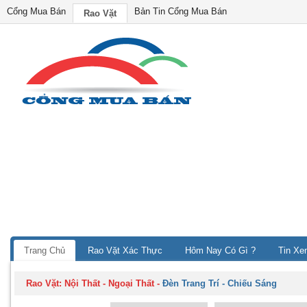
Cổng Mua Bán
Bản Tin Cổng Mua Bán
Rao Vặt
Trang Chủ
Rao Vặt Xác Thực
Hôm Nay Có Gì ?
Tin Xe
Rao Vặt:
Nội Thất - Ngoại Thất
-
Đèn Trang Trí - Chiếu Sáng