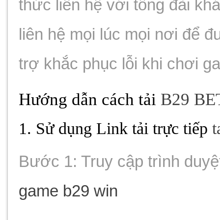
thức liên hệ với tổng đài k
liên hệ mọi lúc mọi nơi để đ
trợ khắc phục lỗi khi chơi 
Hướng dẫn cách tải
B29 BE
1. Sử dụng Link tải trực tiếp
t
Bước 1
: Truy cập trình duyệ
game b29 win