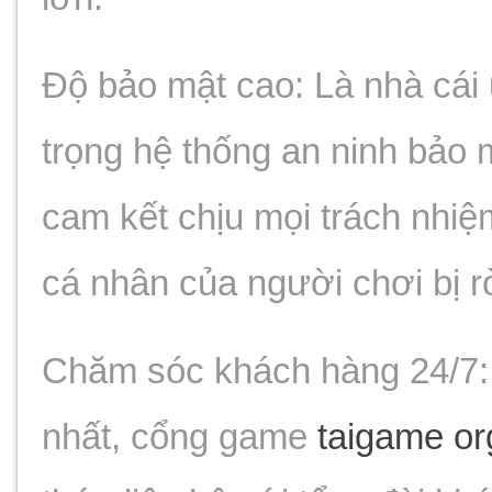
Độ bảo mật cao:
Là nhà cái 
trọng hệ thống an ninh bảo
cam kết chịu mọi trách nhiệ
cá nhân của người chơi bị rò
Chăm sóc khách hàng 24/7:
nhất, cổng game
taigame or