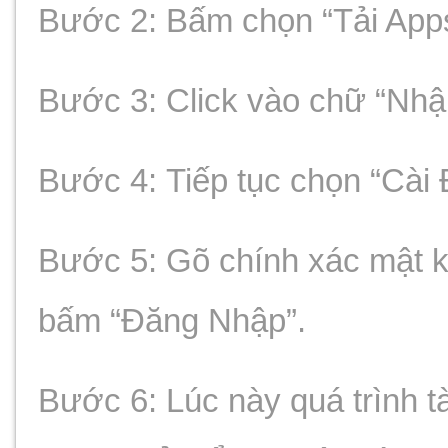
Bước 2
: Bấm chọn
“Tải App
Bước 3:
Click vào chữ
“Nhậ
Bước 4:
Tiếp tục chọn
“Cài 
Bước 5:
Gõ chính xác mật k
bấm
“Đăng Nhập”
.
Bước 6:
Lúc này quá trình t