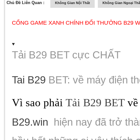
Chủ Đề Liên Quan :
Không Gian Nội Thất
Không Gian Ngoại Thấ
CỔNG GAME XANH CHÍNH ĐỔI THƯỞNG B29 W
Tải B29 BET cực CHẤT
Tai B29
BET: về máy điện th
Vì sao phải
Tải B29 BET
về
B29.win
hiện nay đã trở th