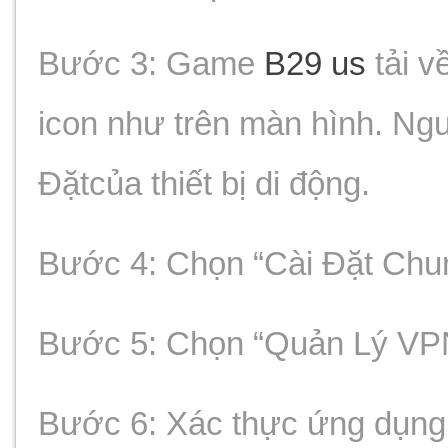
Bước 3:
Game
B29 us
tải v
icon như trên màn hình. N
Đặt
của thiết bị di động.
Bước 4:
Chọn “
Cài Đặt Chu
Bước 5:
Chọn “
Quản Lý VPN 
Bước 6: Xác thực ứng dụng