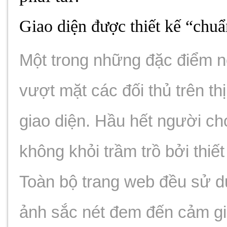
Giao diện được thiết kế “chu
Một trong những đặc điểm n
vượt mặt các đối thủ trên thị
giao diện. Hầu hết người ch
không khỏi trầm trồ bởi thiết
Toàn bộ trang web đều sử d
ảnh sắc nét đem đến cảm giá