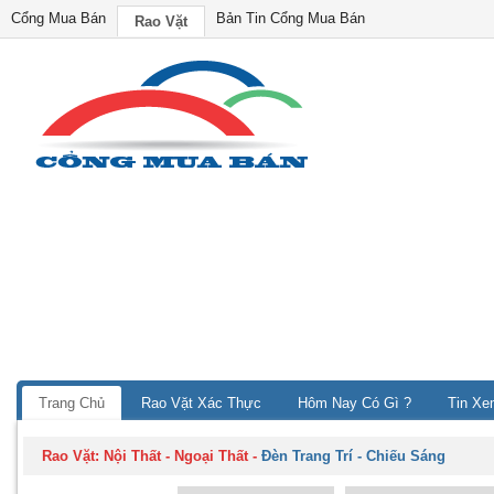
Cổng Mua Bán
Bản Tin Cổng Mua Bán
Rao Vặt
Trang Chủ
Rao Vặt Xác Thực
Hôm Nay Có Gì ?
Tin Xe
Rao Vặt:
Nội Thất - Ngoại Thất
-
Đèn Trang Trí - Chiếu Sáng