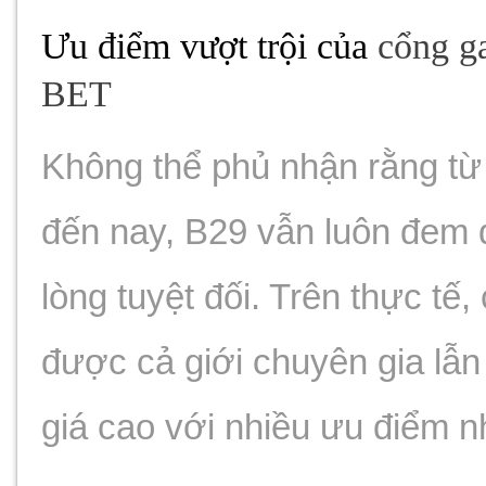
Ưu điểm vượt trội của
cổng g
BET
Không thể phủ nhận rằng từ 
đến nay,
B29
vẫn luôn đem 
lòng tuyệt đối. Trên thực t
được cả giới chuyên gia lẫ
giá cao với nhiều ưu điểm n