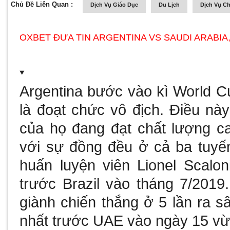
Chủ Đề Liên Quan :
Dịch Vụ Giáo Dục
Du Lịch
Dịch Vụ C
OXBET ĐƯA TIN ARGENTINA VS SAUDI ARABIA, 
Argentina bước vào kì World C
là đoạt chức vô địch. Điều này
của họ đang đạt chất lượng ca
với sự đồng đều ở cả ba tuyế
huấn luyện viên Lionel Scalon
trước Brazil vào tháng 7/2019
giành chiến thắng ở 5 lần ra s
nhất trước UAE vào ngày 15 vừ