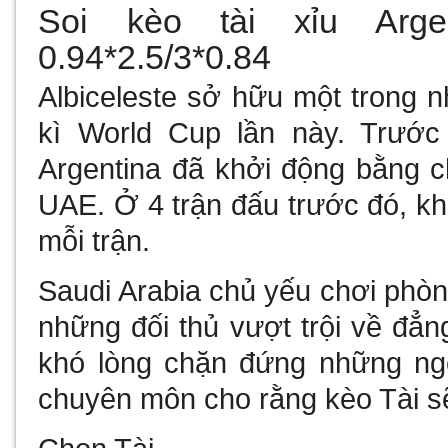
Soi kèo tài xỉu Arge
0.94*2.5/3*0.84
Albiceleste sở hữu một trong
kì World Cup lần này. Trước 
Argentina đã khởi động bằng c
UAE. Ở 4 trận đấu trước đó, kh
mỗi trận.
Saudi Arabia chủ yếu chơi phòn
những đối thủ vượt trội về đẳn
khó lòng chặn đứng những ngô
chuyên môn cho rằng kèo Tài sẽ