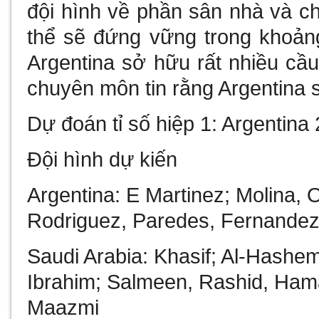
đội hình về phần sân nhà và c
thể sẽ đứng vững trong khoảng
Argentina sở hữu rất nhiều cầu 
chuyên môn tin rằng Argentina s
Dự đoán tỉ số hiệp 1: Argentina
Đội hình dự kiến
Argentina: E Martinez; Molina, 
Rodriguez, Paredes, Fernandez;
Saudi Arabia: Khasif; Al-Hashem
Ibrahim; Salmeen, Rashid, Ham
Maazmi