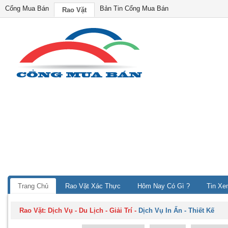
Cổng Mua Bán
Bản Tin Cổng Mua Bán
Rao Vặt
Trang Chủ
Rao Vặt Xác Thực
Hôm Nay Có Gì ?
Tin Xe
Rao Vặt:
Dịch Vụ - Du Lịch - Giải Trí
-
Dịch Vụ In Ấn - Thiết Kế