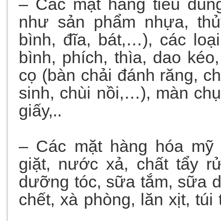
– Các mặt hàng tiêu dùn
như sản phẩm nhựa, thủy 
bình, đĩa, bát,…), các loạ
bình, phích, thìa, dao kéo
cọ (bàn chải đánh răng, ch
sinh, chùi nồi,…), màn chụ
giấy,..
– Các mặt hàng hóa mỹ
giặt, nước xả, chất tẩy r
dưỡng tóc, sữa tắm, sữa 
chết, xà phòng, lăn xịt, t
….