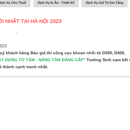
ịch Vụ Cho Thuê
Dịch Vụ In Ấn - Thiết Kế
Dịch Vụ Giá Trị Gia Tăng
 NHẤT TẠI HÀ NỘI 2023
-
2023
 Quý khách hàng
Báo giá thi công cọc khoan nhồi từ D300, D400,
ÂY DỰNG TỪ TÂM - NÂNG TẦM ĐẲNG CẤP"
Trường Sinh cam kết 
 thành cạnh tranh nhất.