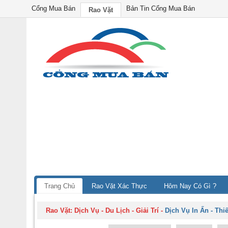
Cổng Mua Bán
Bản Tin Cổng Mua Bán
Rao Vặt
Trang Chủ
Rao Vặt Xác Thực
Hôm Nay Có Gì ?
Rao Vặt:
Dịch Vụ - Du Lịch - Giải Trí
-
Dịch Vụ In Ấn - Thi