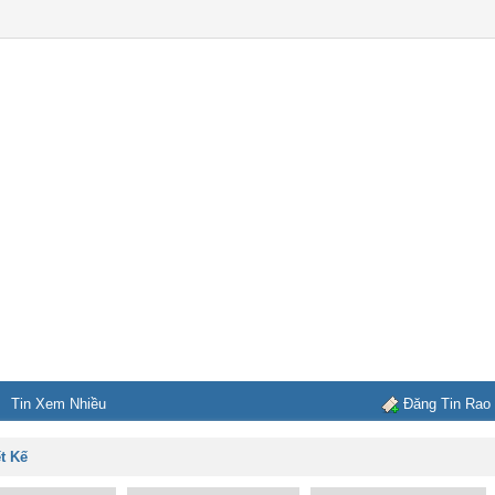
Tin Xem Nhiều
Đăng Tin Rao
ết Kế