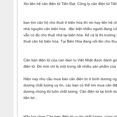
Xin liên hệ
cân điện tử
Tiến Đạt. Công ty
cân điện tử Tiế
bạn tìm
căn hộ cho thuê ở biên hòa
thì xin hạy liên hệ c
nhà nguyên căn biên hòa
. đặc biệt nhiều người đang c
vẫn có đủ
cho thuê nhà tại biên hòa
. Kể cả là thị trường
thuê căn hộ biên hòa
. Tại Biên Hòa đang nổi lên
cho thu
Cân bàn điện tử
của
can dien tu
Việt Nhật được dánh gi
điện tử
. Đó mới chỉ là một trong rất nhiều sản phẩm củ
Hiện nay nhu cầu
mua bán cân điện tử ở bình dương
ngà
dương
chất lượng uy tín, các bạn có thể tìm mua
cân đi
dương
chúng tôi luôn chất lượng.
Cân điện tử tại bình 
tiện lợi...
Hãy lựa chọn
Cân treo điện tử
uy tín chất lượng, cùng 