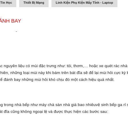
 Tin Học
Thiết Bị Mạng
Linh Kiện Phụ Kiện Máy Tính - Laptop
ĐÁNH BAY
-
ác nguyên liệu có mùi đặc trưng như: tỏi, thơm,… hoặc
xe quét rác nhà
, những loại mùi này khi bám trên bát đĩa sẽ để lại mùi hôi cực kỳ 
để đánh bay những mùi hôi khó chịu đó một cách hiệu quả nhất.
ng trong nhà bếp như
máy chà sàn nhà giá bao nhiêu
vệ sinh bếp ga rỉ 
át đĩa cũng không ngoại lệ và được thực hiện các bước sau: