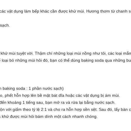
 các vật dụng làm bếp khác cần được khử mùi. Hương thơm từ chanh 
 sạch.
khử mùi tuyệt vời. Thậm chí những loại mùi nồng như tỏi, các loại mắ
Để loại bỏ những mùi hôi đó, bạn có thể dùng baking soda qua những b
ần baking soda : 1 phần nước sạch)
o, phết hỗn hợp lên bề mặt bát dĩa hoặc các vật dụng bị ám mùi.
đến khoảng 1 tiếng sau, bạn mở ra và rửa lại bằng nước sạch.
ộn với giấm theo tỷ lệ 2:1 và cho ra hỗn hợp sền sệt. Sau đó, lấy bàn 
ã khử được mùi hôi bám dính một cách nhanh chóng.