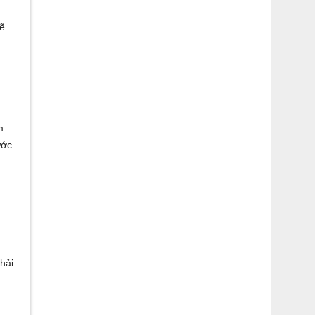
sẽ
m
ước
chải