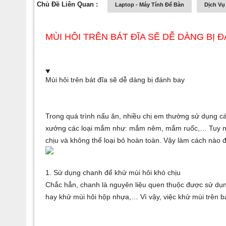
Chủ Đề Liên Quan :
Laptop - Máy Tính Để Bàn
Dịch Vụ
MÙI HÔI TRÊN BÁT ĐĨA SẼ DỄ DÀNG BỊ 
Mùi hôi trên bát đĩa sẽ dễ dàng bị đánh bay
Trong quá trình nấu ăn, nhiều chị em thường sử dụng c
xưởng
các loại mắm như: mắm nêm, mắm ruốc,… Tuy nhiên
chịu và không thể loại bỏ hoàn toàn. Vậy làm cách nào 
1. Sử dụng chanh để khử mùi hôi khó chịu
Chắc hẳn, chanh là nguyên liệu quen thuộc được sử dụ
hay khử mùi hôi hộp nhựa,… Vì vậy, việc khử mùi trên b