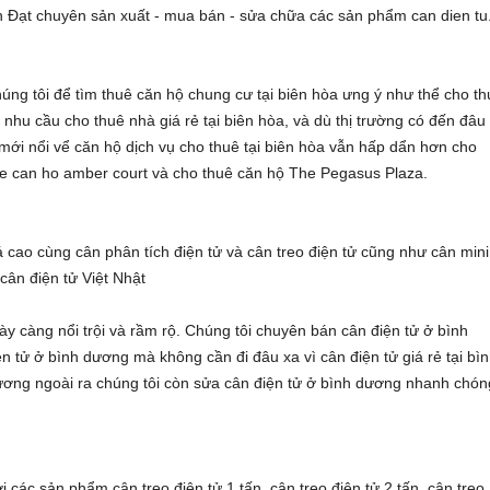
n Đạt
chuyên sản xuất - mua bán - sửa chữa các sản phẩm
can dien tu
húng tôi để tìm
thuê căn hộ chung cư tại biên hòa
ưng ý như thể
cho th
ó nhu cầu
cho thuê nhà giá rẻ tại biên hòa
, và dù thị trường có đến đâu
 mới nổi vể
căn hộ dịch vụ cho thuê tại biên hòa
vẫn hấp dẩn hơn
cho
e can ho amber court
và
cho thuê căn hộ The Pegasus Plaza
.
á cao cùng
cân phân tích điện tử
và
cân treo điện tử
cũng như
cân mini
a
cân điện tử Việt Nhật
y càng nổi trội và rầm rộ. Chúng tôi chuyên
bán cân điện tử ở bình
ện tử ở bình dương
mà không cần đi đâu xa vì
cân điện tử giá rẻ tại bì
dương
ngoài ra chúng tôi còn
sửa cân điện tử ở bình dương
nhanh chón
với các sản phẩm
cân treo điện tử 1 tấn
,
cân treo điện tử 2 tấn
,
cân treo