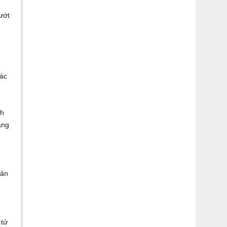
ướt
ác
ch
ang
sản
 tử