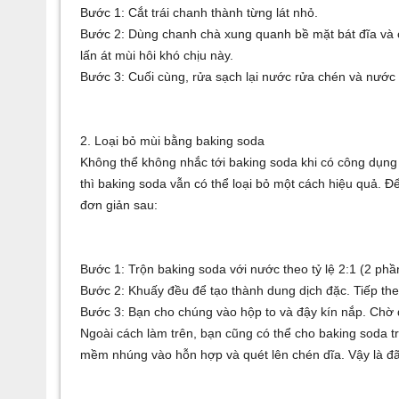
Bước 1: Cắt trái chanh thành từng lát nhỏ.
Bước 2: Dùng chanh chà xung quanh bề mặt bát đĩa và
lấn át mùi hôi khó chịu này.
Bước 3: Cuối cùng, rửa sạch lại nước rửa chén và nước
2. Loại bỏ mùi bằng baking soda
Không thể không nhắc tới baking soda khi có công dụng 
thì baking soda vẫn có thể loại bỏ một cách hiệu quả. 
đơn giản sau:
Bước 1: Trộn baking soda với nước theo tỷ lệ 2:1 (2 ph
Bước 2: Khuấy đều để tạo thành dung dịch đặc. Tiếp the
Bước 3: Bạn cho chúng vào hộp to và đậy kín nắp. Chờ 
Ngoài cách làm trên, bạn cũng có thể cho baking soda tr
mềm nhúng vào hỗn hợp và quét lên chén dĩa. Vậy là đ