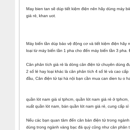
May bien tan
sẽ dúp tiết kiệm điện nên hãy dùng
máy bi
giá rẻ
,
khan uot
.
Máy biến tần
dúp bảo vệ động cơ và tiết kiệm điện hãy
loại từ
máy biến tần 1 pha
cho đến
máy biến tần 3 pha
.
Cân phân tích giá rẻ
là dòng cân điện tử chuyên dùng đ
2 số lẻ
hay loại khác là
cân phân tích 4 số lẻ
và cao cấp 
đầu,
Cân điện tử tại hà nội
bạn cần mua
can dien tu o h
quần lót nam giá sỉ tphcm
,
quần lót nam giá rẻ ở tphcm
xuất quần lót nam
,
bán quần lót nam giá rẻ
,
cung cấp sỉ
Nếu các bạn quan tâm đến
cân bàn điện tử
trong ngành 
dùng trong ngành vàng bạc đá quý cũng như
cân phân t