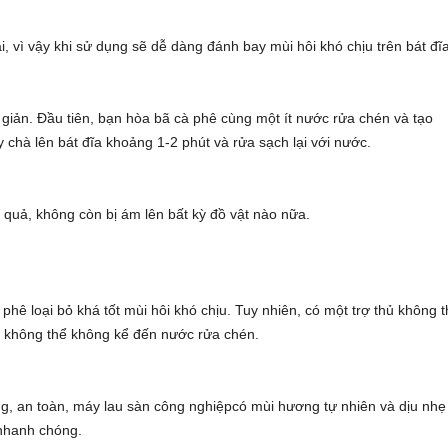
 vì vậy khi sử dụng sẽ dễ dàng đánh bay mùi hôi khó chịu trên bát đĩa
giản. Đầu tiên, bạn hòa bã cà phê cùng một ít nước rửa chén và tạo
chà lên bát đĩa khoảng 1-2 phút và rửa sạch lại với nước.
 quả, không còn bị ám lên bất kỳ đồ vật nào nữa.
n
ê loại bỏ khá tốt mùi hôi khó chịu. Tuy nhiên, có một trợ thủ không 
hì không thể không kể đến nước rửa chén.
ng, an toàn,
máy lau sàn công nghiệp
có mùi hương tự nhiên và dịu nhẹ
 nhanh chóng.