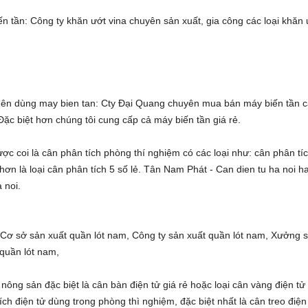
ến tần
: Công ty
khăn ướt vina
chuyên sản xuất, gia công các loại
khăn 
 nên dùng
may bien tan
: Cty Đại Quang chuyên
mua bán máy biến tần
c
 Đặc biệt hơn chúng tôi cung cấp cả
máy biến tần giá rẻ
.
ược coi là
cân phân tích phòng thí nghiệm
có các loại như:
cân phân tí
hơn là loại
cân phân tích 5 số lẻ
. Tân Nam Phát -
Can dien tu ha noi
h
a noi
.
,
Cơ sở sản xuất quần lót nam
,
Công ty sản xuất quần lót nam
,
Xưởng 
 quần lót nam
,
nông sản đặc biệt là
cân bàn điện tử giá rẻ
hoặc loại
cân vàng điện tử
ích điện tử
dùng trong phòng thì nghiệm, đặc biệt nhất là
cân treo điện