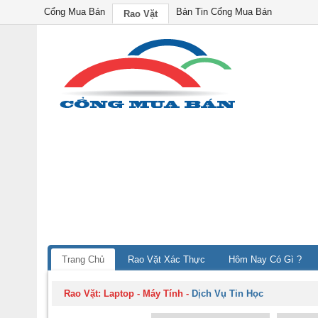
Cổng Mua Bán
Bản Tin Cổng Mua Bán
Rao Vặt
Trang Chủ
Rao Vặt Xác Thực
Hôm Nay Có Gì ?
Rao Vặt:
Laptop - Máy Tính
-
Dịch Vụ Tin Học