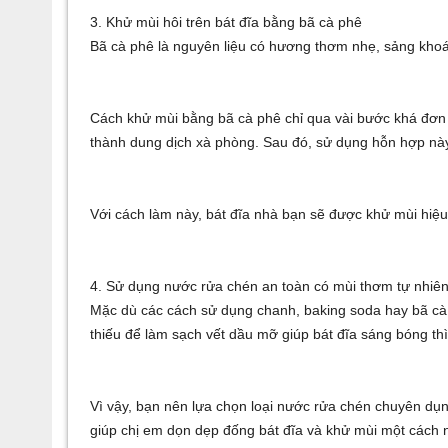
3. Khử mùi hôi trên bát đĩa bằng bã cà phê
Bã cà phê là nguyên liệu có hương thơm nhẹ, sảng khoái,
Cách khử mùi bằng bã cà phê chỉ qua vài bước khá đơn 
thành dung dịch xà phòng. Sau đó, sử dụng hỗn hợp này 
Với cách làm này, bát đĩa nhà bạn sẽ được khử mùi hiệu
4. Sử dụng nước rửa chén an toàn có mùi thơm tự nhiê
Mặc dù các cách sử dụng chanh, baking soda hay bã cà ph
thiếu để làm sạch vết dầu mỡ giúp bát đĩa sáng bóng t
Vì vậy, bạn nên lựa chọn loại nước rửa chén chuyên dụ
giúp chị em dọn dẹp đống bát đĩa và khử mùi một cách