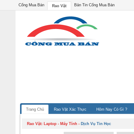
Cổng Mua Bán
Bản Tin Cổng Mua Bán
Rao Vặt
Trang Chủ
Rao Vặt Xác Thực
Hôm Nay Có Gì ?
Rao Vặt:
Laptop - Máy Tính
-
Dịch Vụ Tin Học