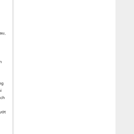
au,
n
ng
i
ạch
ướt