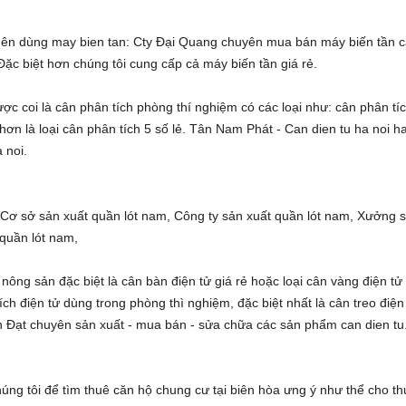
 nên dùng
may bien tan
: Cty Đại Quang chuyên
mua bán máy biến tần
c
 Đặc biệt hơn chúng tôi cung cấp cả
máy biến tần giá rẻ
.
ược coi là
cân phân tích phòng thí nghiệm
có các loại như:
cân phân tí
hơn là loại
cân phân tích 5 số lẻ
. Tân Nam Phát -
Can dien tu ha noi
h
a noi
.
,
Cơ sở sản xuất quần lót nam
,
Công ty sản xuất quần lót nam
,
Xưởng 
 quần lót nam
,
nông sản đặc biệt là
cân bàn điện tử giá rẻ
hoặc loại
cân vàng điện tử
ích điện tử
dùng trong phòng thì nghiệm, đặc biệt nhất là
cân treo điện
n Đạt
chuyên sản xuất - mua bán - sửa chữa các sản phẩm
can dien tu
húng tôi để tìm
thuê căn hộ chung cư tại biên hòa
ưng ý như thể
cho th