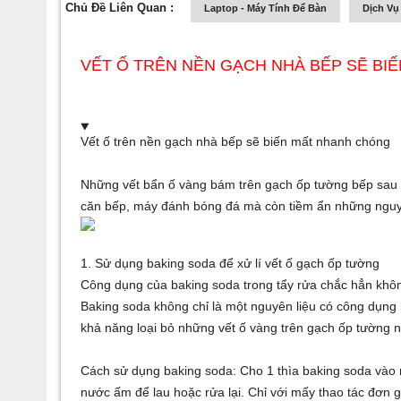
Chủ Đề Liên Quan :
Laptop - Máy Tính Để Bàn
Dịch Vụ
VẾT Ố TRÊN NỀN GẠCH NHÀ BẾP SẼ BI
Vết ố trên nền gạch nhà bếp sẽ biến mất nhanh chóng
Những vết bẩn ố vàng bám trên gạch ốp tường bếp sau 
căn bếp,
máy đánh bóng đá
mà còn tiềm ẩn những nguy 
1. Sử dụng baking soda để xử lí vết ố gạch ốp tường
Công dụng của baking soda trong tẩy rửa chắc hẳn khôn
Baking soda không chỉ là một nguyên liệu có công dụng
khả năng loại bỏ những vết ố vàng trên gạch ốp tường n
Cách sử dụng baking soda: Cho 1 thìa baking soda vào 
nước ấm để lau hoặc rửa lại. Chỉ với mấy thao tác đơn gi