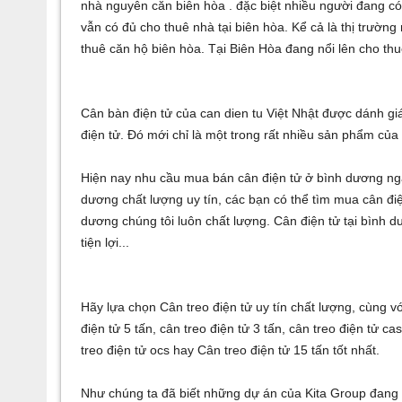
nhà nguyên căn biên hòa
. đặc biệt nhiều người đang c
vẫn có đủ
cho thuê nhà tại biên hòa
. Kể cả là thị trường
thuê căn hộ biên hòa
. Tại Biên Hòa đang nổi lên
cho thu
Cân bàn điện tử
của
can dien tu
Việt Nhật được dánh gi
điện tử
. Đó mới chỉ là một trong rất nhiều sản phẩm củ
Hiện nay nhu cầu
mua bán cân điện tử ở bình dương
ngà
dương
chất lượng uy tín, các bạn có thể tìm mua
cân đi
dương
chúng tôi luôn chất lượng.
Cân điện tử tại bình 
tiện lợi...
Hãy lựa chọn
Cân treo điện tử
uy tín chất lượng, cùng 
điện tử 5 tấn
,
cân treo điện tử 3 tấn
,
cân treo điện tử ca
treo điện tử ocs
hay
Cân treo điện tử 15 tấn
tốt nhất.
Như chúng ta đã biết
những dự án của Kita Group
đang 