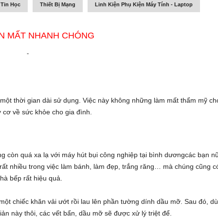
 Tin Học
Thiết Bị Mạng
Linh Kiện Phụ Kiện Máy Tính - Laptop
ẾN MẤT NHANH CHÓNG
-
một thời gian dài sử dụng. Việc này không những làm mất thẩm mỹ ch
cơ về sức khỏe cho gia đình.
g còn quá xa lạ với
máy hút bụi công nghiệp tại bình dương
các bạn n
 rất nhiều trong việc làm bánh, làm đẹp, trắng răng… mà chúng cũng c
hà bếp rất hiệu quả.
một chiếc khăn vải ướt rồi lau lên phần tường dính dầu mỡ. Sau đó, d
ản này thôi, các vết bẩn, dầu mỡ sẽ được xử lý triệt để.