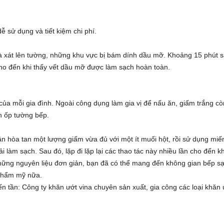
ễ sử dụng và tiết kiệm chi phí.
à xát lên tường, những khu vực bị bám dính dầu mỡ. Khoảng 15 phút s
ho đến khi thấy vết dầu mỡ được làm sạch hoàn toàn.
của mỗi gia đình. Ngoài công dụng làm gia vị để nấu ăn, giấm trắng cò
h ốp tường bếp.
ần hòa tan một lượng giấm vừa đủ với một ít muối hột, rồi sử dụng miế
i làm sạch. Sau đó, lặp đi lặp lại các thao tác này nhiều lần cho đến kh
hững nguyên liệu đơn giản, bạn đã có thể mang đến không gian bếp s
 thẩm mỹ nữa.
ến tần
: Công ty
khăn ướt vina
chuyên sản xuất, gia công các loại
khăn 