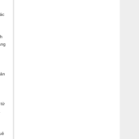
ác
ch
ang
sản
 tử
.
uê