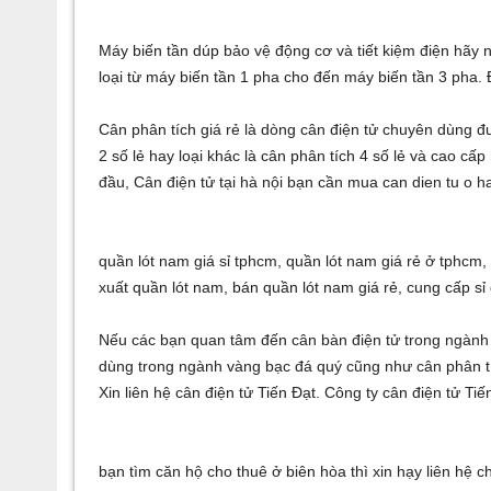
Máy biến tần
dúp bảo vệ động cơ và tiết kiệm điện hãy
loại từ
máy biến tần 1 pha
cho đến
máy biến tần 3 pha
.
Cân phân tích giá rẻ
là dòng cân điện tử chuyên dùng đ
2 số lẻ
hay loại khác là
cân phân tích 4 số lẻ
và cao cấp 
đầu,
Cân điện tử tại hà nội
bạn cần mua
can dien tu o h
quần lót nam giá sỉ tphcm
,
quần lót nam giá rẻ ở tphcm
xuất quần lót nam
,
bán quần lót nam giá rẻ
,
cung cấp sỉ
Nếu các bạn quan tâm đến
cân bàn điện tử
trong ngành 
dùng trong ngành vàng bạc đá quý cũng như
cân phân t
Xin liên hệ
cân điện tử
Tiến Đạt. Công ty
cân điện tử Tiế
bạn tìm
căn hộ cho thuê ở biên hòa
thì xin hạy liên hệ c