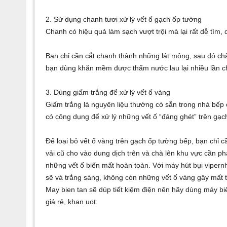
2. Sử dụng chanh tươi xử lý vết ố gạch ốp tường
Chanh có hiệu quả làm sạch vượt trội mà lại rất dễ tìm, d
Bạn chỉ cần cắt chanh thành những lát mỏng, sau đó ch
bạn dùng khăn mềm được thấm nước lau lại nhiều lần c
3. Dùng giấm trắng để xử lý vết ố vàng
Giấm trắng là nguyên liệu thường có sẵn trong nhà bếp 
có công dụng để xử lý những vết ố “đáng ghét” trên gạc
Để loại bỏ vết ố vàng trên gạch ốp tường bếp, bạn chỉ c
vải cũ cho vào dung dịch trên và chà lên khu vực cần phả
những vết ố biến mất hoàn toàn. Với
máy hút bụi viper
n
sẽ và trắng sáng, không còn những vết ố vàng gây mất
May bien tan
sẽ dúp tiết kiệm điện nên hãy dùng
máy bi
giá rẻ
,
khan uot
.