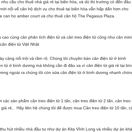
ó nhu cầu
cho thuê nhà giá rẻ tại biên hòa
, và dù thị trường có đến đâu
 mới nổi vể
căn hộ dịch vụ cho thuê tại biên hòa
vẫn hấp dẩn hơn
cho
e can ho amber court
và
cho thuê căn hộ The Pegasus Plaza
.
á cao cùng
cân phân tích điện tử
và
cân treo điện tử
cũng như
cân mini
a
cân điện tử Việt Nhật
y càng nổi trội và rầm rộ. Chúng tôi chuyên
bán cân điện tử ở bình
ện tử ở bình dương
mà không cần đi đâu xa vì
cân điện tử giá rẻ tại bì
dương
ngoài ra chúng tôi còn
sửa cân điện tử ở bình dương
nhanh chón
với các sản phẩm
cân treo điện tử 1 tấn
,
cân treo điện tử 2 tấn
,
cân treo
s
giá rẻ, . Hãy liên hệ chúng tôi để được mua
Cân treo điện tử 10 tấn
,
c
thu hút nhiều nhà đầu tư như
dự án Kita Vĩnh Long
và nhiều dự án khá