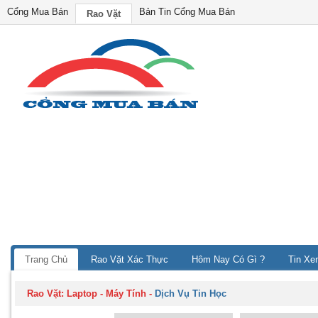
Cổng Mua Bán
Bản Tin Cổng Mua Bán
Rao Vặt
Trang Chủ
Rao Vặt Xác Thực
Hôm Nay Có Gì ?
Tin Xe
Rao Vặt:
Laptop - Máy Tính
-
Dịch Vụ Tin Học