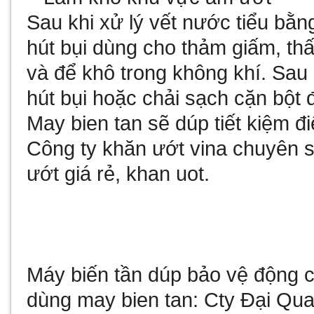
Sau khi xử lý vết nước tiểu bằ
hút bụi dùng cho thảm
giấm, thấ
và để khô trong không khí. Sau
hút bụi hoặc chải sạch cặn bột 
May bien tan
sẽ dúp tiết kiệm 
Công ty
khăn ướt vina
chuyên sả
ướt giá rẻ
,
khan uot
.
Máy biến tần
dúp bảo vệ động cơ
dùng
may bien tan
: Cty Đại Qu