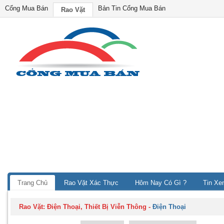
Cổng Mua Bán
Bản Tin Cổng Mua Bán
Rao Vặt
Trang Chủ
Rao Vặt Xác Thực
Hôm Nay Có Gì ?
Tin Xe
Rao Vặt:
Điện Thoại, Thiết Bị Viễn Thông
-
Điện Thoại