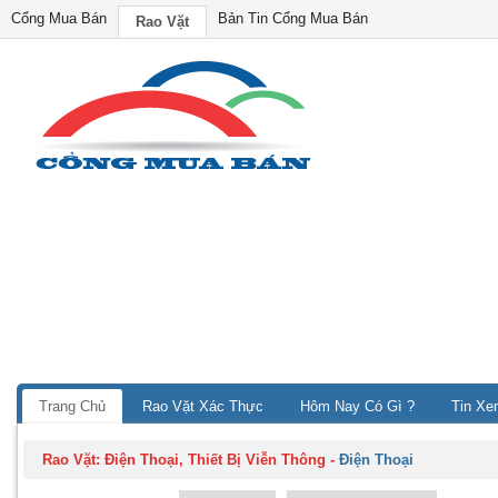
Cổng Mua Bán
Bản Tin Cổng Mua Bán
Rao Vặt
Trang Chủ
Rao Vặt Xác Thực
Hôm Nay Có Gì ?
Tin Xe
Rao Vặt:
Điện Thoại, Thiết Bị Viễn Thông
-
Điện Thoại