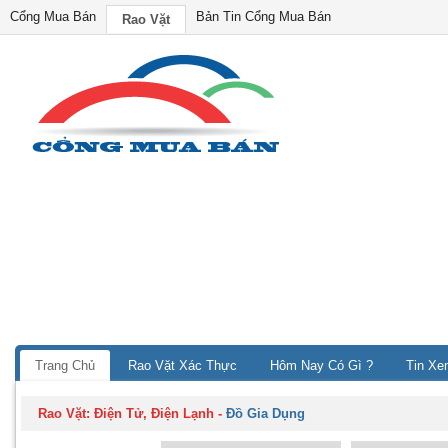
Cổng Mua Bán
Bản Tin Cổng Mua Bán
Rao Vặt
Trang Chủ
Rao Vặt Xác Thực
Hôm Nay Có Gì ?
Tin Xe
Rao Vặt:
Điện Tử, Điện Lạnh
-
Đồ Gia Dụng