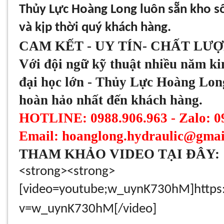
Thủy Lực Hoàng Long luôn sẵn kho s
và kịp thời quý khách hàng.
CAM KẾT - UY TÍN- CHẤT LƯ
Với đội ngữ kỹ thuật nhiều năm ki
đại học lớn - Thủy Lực Hoàng Lon
hoàn hảo nhất đến khách hàng.
HOTLINE: 0988.906.963 - Zalo: 0
Email: hoanglong.hydraulic@gmai
THAM KHẢO VIDEO TẠI ĐÂY:
<strong><strong>
[video=youtube;w_uynK730hM]https
v=w_uynK730hM[/video]