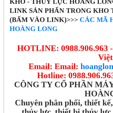
KHO - THỦY LỰC HOÀNG LON
LINK SẢN PHẨN TRONG KHO 
(BẤM VÀO LINK)>>>
CÁC MÃ 
HOÀNG LONG
HOTLINE: 0988.906.963 - 
Việ
Email: Email:
hoanglo
Hotline: 0988.906.96
CÔNG TY CỔ PHẦN MÁY
HOÀN
Chuyên phân phối, thiết kế,
thủy lực, thiết bị thủy lự