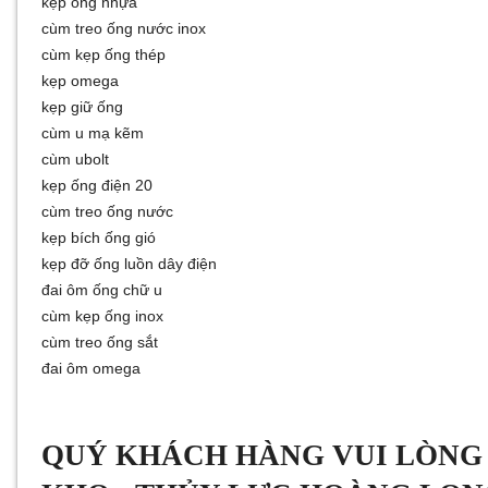
kẹp ống nhựa
cùm treo ống nước inox
cùm kẹp ống thép
kẹp omega
kẹp giữ ống
cùm u mạ kẽm
cùm ubolt
kẹp ống điện 20
cùm treo ống nước
kẹp bích ống gió
kẹp đỡ ống luồn dây điện
đai ôm ống chữ u
cùm kẹp ống inox
cùm treo ống sắt
đai ôm omega
QUÝ KHÁCH HÀNG VUI LÒNG