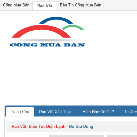
Cổng Mua Bán
Bản Tin Cổng Mua Bán
Rao Vặt
Trang Chủ
Rao Vặt Xác Thực
Hôm Nay Có Gì ?
Tin Xe
Rao Vặt:
Điện Tử, Điện Lạnh
-
Đồ Gia Dụng