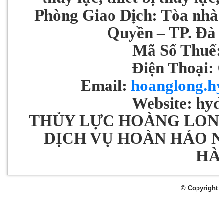
Phòng Giao Dịch: Tòa nhà
Quyền – TP. Ðà
Mã Số Thuế
Điện Thoại:
Email:
hoanglong.h
Website: hy
THỦY LỰC HOÀNG LON
DỊCH VỤ HOÀN HẢO 
H
© Copyright