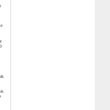
 
ó 
 
ử 
ất.
ái.
 