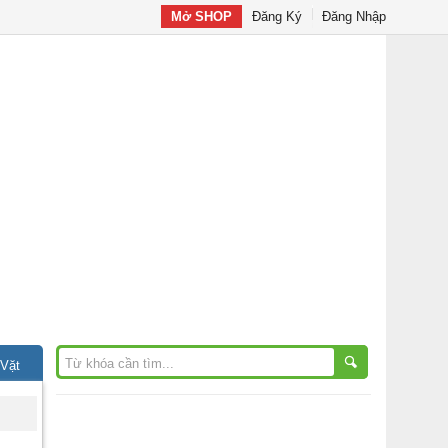
Mở SHOP
Đăng Ký
Đăng Nhập
 Vặt