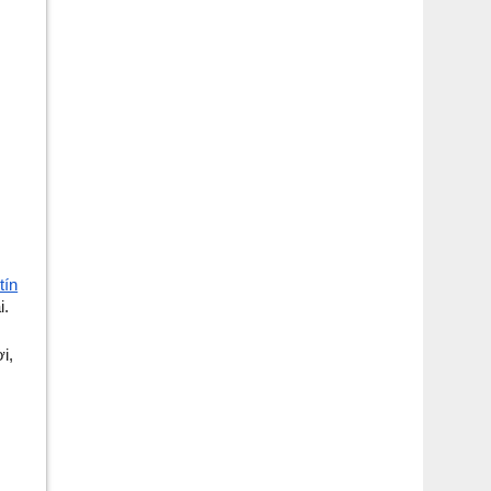
tín
i.
, 