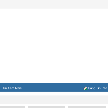
Tin Xem Nhiều
Đăng Tin Rao