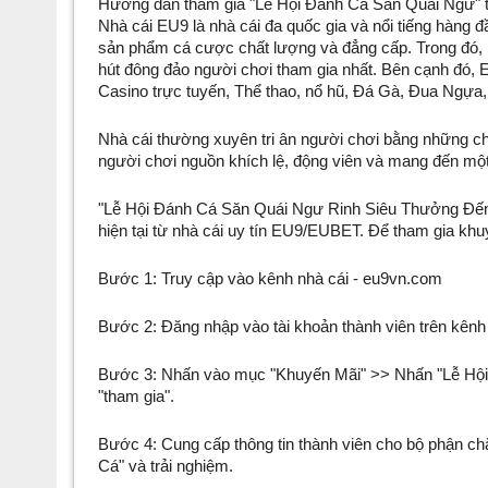
Hướng dẫn tham gia "Lễ Hội Đánh Cá Săn Quái Ngư"
Nhà cái EU9 là nhà cái đa quốc gia và nổi tiếng hàng đ
sản phẩm cá cược chất lượng và đẳng cấp. Trong đó, 
hút đông đảo người chơi tham gia nhất. Bên cạnh đó, 
Casino trực tuyến, Thể thao, nổ hũ, Đá Gà, Đua Ngựa, 
Nhà cái thường xuyên tri ân người chơi bằng những c
người chơi nguồn khích lệ, động viên và mang đến một
"Lễ Hội Đánh Cá Săn Quái Ngư Rinh Siêu Thưởng Đến 6
hiện tại từ nhà cái uy tín EU9/EUBET. Để tham gia kh
Bước 1: Truy cập vào kênh nhà cái - eu9vn.com
Bước 2: Đăng nhập vào tài khoản thành viên trên kênh
Bước 3: Nhấn vào mục "Khuyến Mãi" >> Nhấn "Lễ Hộ
"tham gia".
Bước 4: Cung cấp thông tin thành viên cho bộ phận c
Cá" và trải nghiệm.