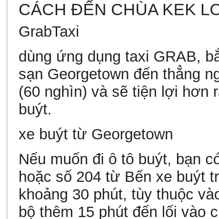
CÁCH ĐẾN CHÙA KEK LO
GrabTaxi
dùng ứng dụng taxi GRAB, b
sạn Georgetown đến thẳng n
(60 nghìn) và sẽ tiện lợi hơn 
buýt.
xe buýt từ Georgetown
Nếu muốn đi ô tô buýt, bạn có
hoặc số 204 từ Bến xe buýt t
khoảng 30 phút, tùy thuộc vào
bộ thêm 15 phút đến lối vào 