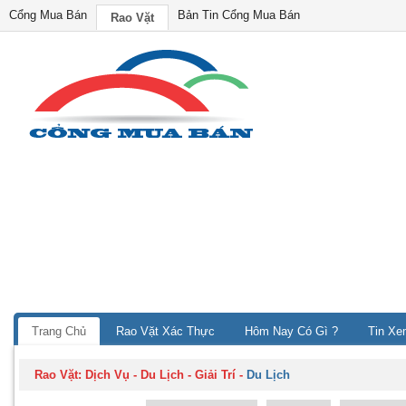
Cổng Mua Bán
Bản Tin Cổng Mua Bán
Rao Vặt
Trang Chủ
Rao Vặt Xác Thực
Hôm Nay Có Gì ?
Tin Xe
Rao Vặt:
Dịch Vụ - Du Lịch - Giải Trí
-
Du Lịch