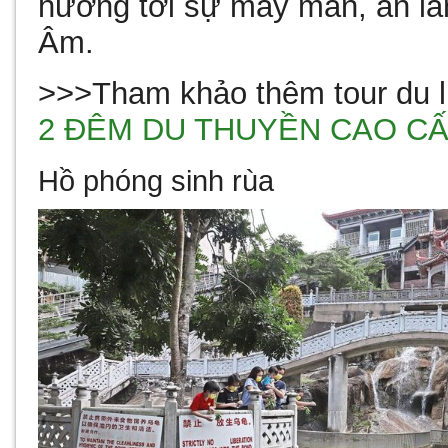
hướng tới sự may mắn, an là
Âm.
>>>Tham khảo thêm tour du l
2 ĐÊM DU THUYỀN CAO CẤ
Hồ phóng sinh rùa