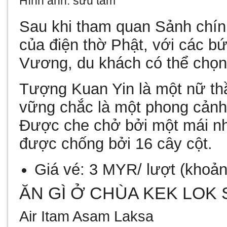
Hình ảnh: sưu tầm
Sau khi tham quan Sảnh chính
của điện thờ Phật, với các b
Vương, du khách có thể chọn
Tượng Kuan Yin
là một nữ th
vững chắc là một phong cản
Được che chở bởi một mái nh
được chống bởi 16 cây cột.
Giá vé:
3 MYR/ lượt
(khoả
ĂN GÌ Ở CHÙA KEK LOK 
Air Itam Asam Laksa