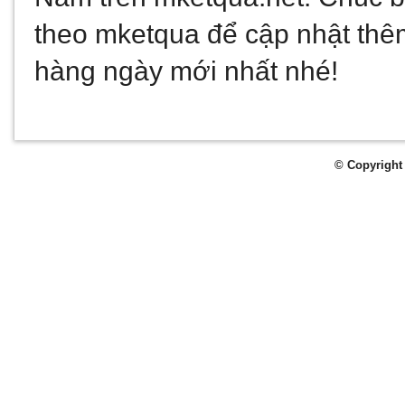
theo mketqua để cập nhật thêm 
hàng ngày mới nhất nhé!
© Copyright