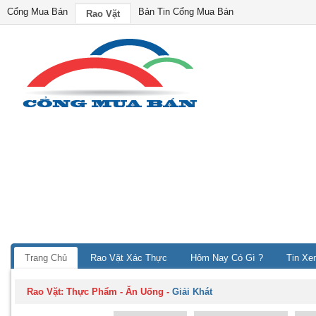
Cổng Mua Bán
Bản Tin Cổng Mua Bán
Rao Vặt
Trang Chủ
Rao Vặt Xác Thực
Hôm Nay Có Gì ?
Tin Xe
Rao Vặt:
Thực Phẩm - Ăn Uống
-
Giải Khát