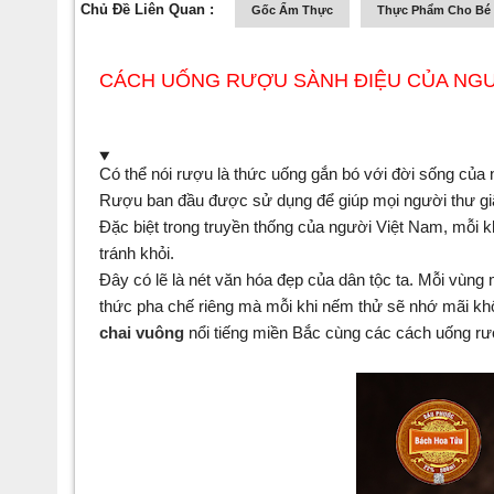
Chủ Đề Liên Quan :
Gốc Ẩm Thực
Thực Phẩm Cho Bé
CÁCH UỐNG RƯỢU SÀNH ĐIỆU CỦA NGƯ
Có thể nói rượu là thức uống gắn bó với đời sống của n
Rượu ban đầu được sử dụng để giúp mọi người thư giãn
Đặc biệt trong truyền thống của người Việt Nam, mỗi kh
tránh khỏi. 
Đây có lẽ là nét văn hóa đẹp của dân tộc ta. Mỗi vùng 
thức pha chế riêng mà mỗi khi nếm thử sẽ nhớ mãi khôn
chai vuông
 nổi tiếng miền Bắc cùng các cách uống rư