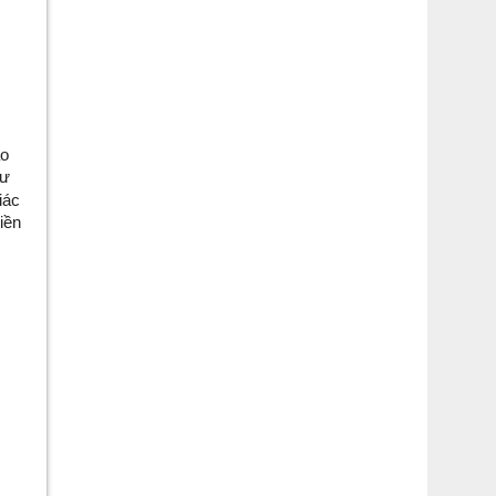
o 
ư 
ác 
ền 