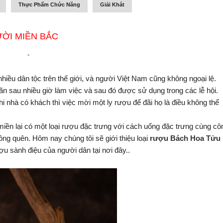
Thực Phẩm Chức Năng
Giải Khát
ỜI MIỀN BẮC
-
hiều dân tộc trên thế giới, và người Việt Nam cũng không ngoại lệ. 
 sau nhiều giờ làm việc và sau đó được sử dụng trong các lễ hội. 
i nhà có khách thì việc mời một ly rượu để đãi họ là điều không thể 
miền lại có một loại rượu đặc trưng với cách uống đặc trưng cùng côn
rượu Bách Hoa Tửu 
g quên. Hôm nay chúng tôi sẽ giới thiệu loại 
ợu sành điệu của người dân tại nơi đây..