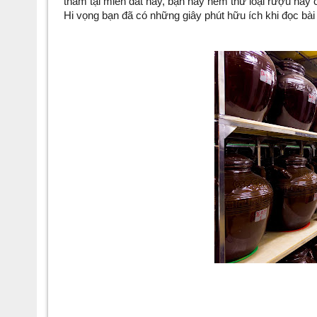
thăm tại miền đất này, bạn hãy nếm thử loại rượu này 
Hi vọng bạn đã có những giây phút hữu ích khi đọc bài 