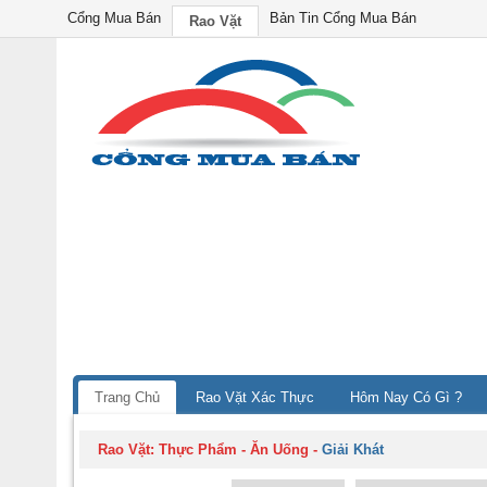
Cổng Mua Bán
Bản Tin Cổng Mua Bán
Rao Vặt
Trang Chủ
Rao Vặt Xác Thực
Hôm Nay Có Gì ?
Rao Vặt:
Thực Phẩm - Ăn Uống
-
Giải Khát