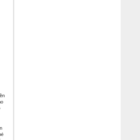
ền 
o 
 
n 
é 