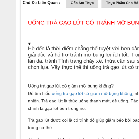
Chủ Đề Liên Quan :
Gốc Ẩm Thực
Thực Phẩm Cho Bé
UỐNG TRÀ GẠO LỨT CÓ TRÁNH MỠ BỤ
Hè đến là thời điểm chẳng thể tuyệt vời hơn dà
giải độc và hỗ trợ tránh mỡ bụng lợi ích tốt. Tr
làn da, tránh Tình trạng chảy xệ, thừa cân sau 
chọn lựa. Vậy thực thế thì uống trà gạo lứt có 
Uống trà gạo lứt có giảm mỡ bụng không?
Để tìm hiểu
uống trà gạo lứt có giảm mỡ bụng không
, n
nhiên. Trà gạo lứt là thức uống thanh mát, dễ uống. Tá
chính là gạo lứt bên trong nó.
Trà gạo lứt được coi là có trình độ giúp giảm béo bởi b
trong cơ thể.