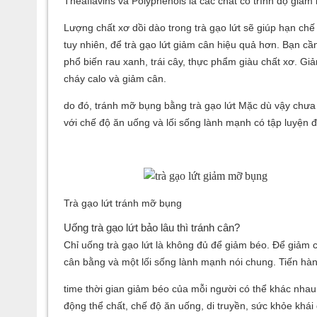
Theaflavins và Polyphenols là các chất có trình độ giả
Lượng chất xơ dồi dào trong trà gạo lứt sẽ giúp hạn chế
tuy nhiên, để trà gạo lứt giảm cân hiệu quả hơn. Bạn cầ
phổ biến rau xanh, trái cây, thực phẩm giàu chất xơ. G
cháy calo và giảm cân.
do đó, tránh mỡ bụng bằng trà gạo lứt Mặc dù vậy chưa 
với chế độ ăn uống và lối sống lành mạnh có tập luyện đ
Trà gạo lứt tránh mỡ bụng
Uống trà gạo lứt bảo lâu thì tránh cân?
Chỉ uống trà gạo lứt là không đủ để giảm béo. Để giảm c
cân bằng và một lối sống lành mạnh nói chung. Tiến hà
time thời gian giảm béo của mỗi người có thể khác nhau 
động thể chất, chế độ ăn uống, di truyền, sức khỏe khái 