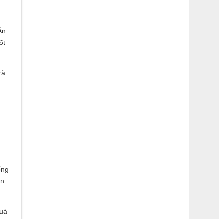
Ẳn
ốt
rà
ống
n.
quá