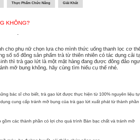
Thực Phẩm Chức Năng
Giải Khát
NG KHÔNG?
-
nh cho phụ nữ chọn lựa cho mình thức uống thanh lọc cơ th
ong số số đông sản phẩm trà từ thiên nhiên có tác dụng cải t
sinh thì trà gạo lứt là một mặt hàng đang được đông đảo ngư
tránh mỡ bụng không, hãy cùng tìm hiểu cụ thể nhé.
hững bác sĩ cho biết, trà gạo lứt được thực hiện từ 100% nguyên liệu tự
c dụng cung cấp tránh mỡ bụng của trà gạo lứt xuất phát từ thành phần
ao gồm các thành phần có lợi cho quá trình Bàn bạc chất và tránh mỡ