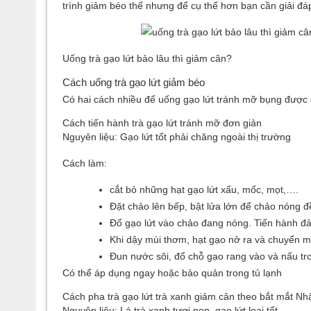
trình giảm béo thế nhưng để cụ thể hơn bạn cần giải đá
Uống trà gạo lứt bảo lâu thì giảm cân?
Cách uống trà gạo lứt giảm béo
Có hai cách nhiều để uống gạo lứt tránh mỡ bụng được
Cách tiến hành trà gạo lứt tránh mỡ đơn giản
Nguyên liệu: Gạo lứt tốt phải chăng ngoài thị trường
Cách làm:
cắt bỏ những hạt gạo lứt xấu, mốc, mọt,….
Đặt chảo lên bếp, bật lửa lớn để chảo nóng 
Đổ gạo lứt vào chảo đang nóng. Tiến hành đảo
Khi dậy mùi thơm, hạt gạo nở ra và chuyển m
Đun nước sôi, đổ chỗ gạo rang vào và nấu tro
Có thể áp dụng ngay hoặc bảo quản trong tủ lạnh
Cách pha trà gạo lứt trà xanh giảm cân theo bắt mắt N
Nguyên liệu: Lá trà xanh tươi non, gạo lứt loại tốt