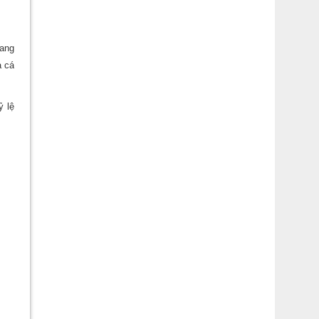
rang
ả cá
ỷ lệ