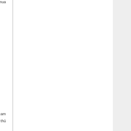
 mua
 cam
 thủ