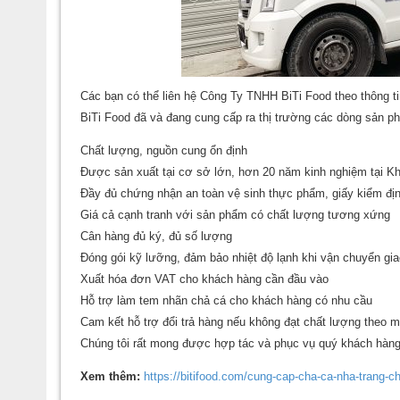
Các bạn có thể liên hệ
Công Ty TNHH BiTi Food
theo thông t
BiTi Food đã và đang cung cấp ra thị trường các dòng sản 
Chất lượng, nguồn cung ổn định
Được sản xuất tại cơ sở lớn, hơn 20 năm kinh nghiệm tại K
Đầy đủ chứng nhận an toàn vệ sinh thực phẩm, giấy kiểm đị
Giá cả cạnh tranh với sản phẩm có chất lượng tương xứng
Cân hàng đủ ký, đủ số lượng
Đóng gói kỹ lưỡng, đảm bảo nhiệt độ lạnh khi vận chuyển gi
Xuất hóa đơn VAT cho khách hàng cần đầu vào
Hỗ trợ làm tem nhãn chả cá cho khách hàng có nhu cầu
Cam kết hỗ trợ đổi trả hàng nếu không đạt chất lượng theo 
Chúng tôi rất mong được hợp tác và phục vụ quý khách hàng
Xem thêm:
https://bitifood.com/cung-cap-cha-ca-nha-trang-c