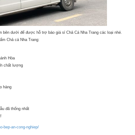
in bên dưới để được hỗ trợ báo giá sỉ Chả Cá Nha Trang các loại nhé.
phẩm Chả cá Nha Trang:
hánh Hòa
nh chất lượng
ao hàng
mẫu đã thống nhất
!
ho-bep-an-cong-nghiep/