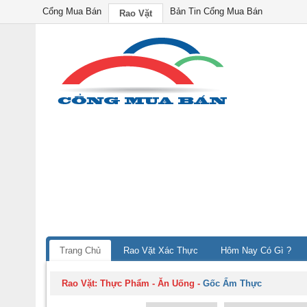
Cổng Mua Bán
Bản Tin Cổng Mua Bán
Rao Vặt
Trang Chủ
Rao Vặt Xác Thực
Hôm Nay Có Gì ?
Rao Vặt:
Thực Phẩm - Ăn Uống
-
Gốc Ẩm Thực