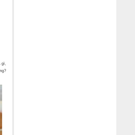
 gì,
ng?