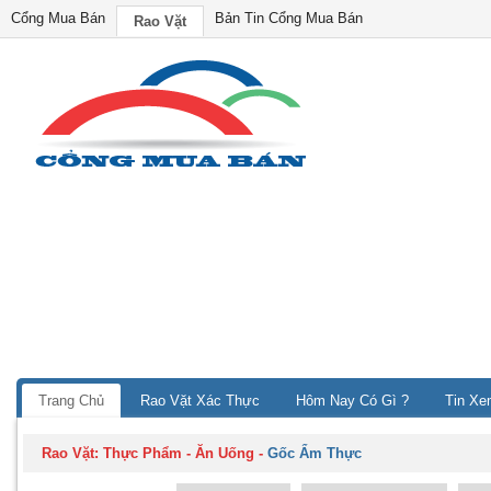
Cổng Mua Bán
Bản Tin Cổng Mua Bán
Rao Vặt
Trang Chủ
Rao Vặt Xác Thực
Hôm Nay Có Gì ?
Tin Xe
Rao Vặt:
Thực Phẩm - Ăn Uống
-
Gốc Ẩm Thực