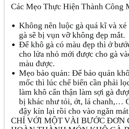
Các Mẹo Thực Hiện Thành Công 
Không nên luộc gà quá kĩ và xé 
gà sẽ bị vụn vỡ không đẹp mắt.
Để khô gà có màu đẹp thì ở bước
cho lửa nhỏ mới được cho gà vào
màu được.
Mẹo bảo quản: Để bảo quản khô
mốc thì lúc chế biến cần phải lọ
làm khô cẩn thận làm sợi gà đư
bị khác như tỏi, ớt, lá chanh,… 
đậy kín lại rồi cho vào ngăn mát
CHỈ VỚI MỘT VÀI BƯỚC ĐƠN 