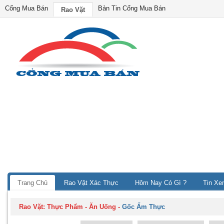
Cổng Mua Bán
Bản Tin Cổng Mua Bán
Rao Vặt
Trang Chủ
Rao Vặt Xác Thực
Hôm Nay Có Gì ?
Tin Xe
Rao Vặt:
Thực Phẩm - Ăn Uống
-
Gốc Ẩm Thực