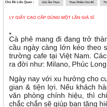
Chủ Đề Liên Quan :
Gốc Ẩm Thực
Thực Phẩm Cho Bé
Th
LY GIẤY CAO CẤP DÙNG MỘT LẦN GIÁ SỈ
Cà phê mang đi đang trở thà
cầu ngày càng lớn kéo theo s
trường cafe tại Việt Nam. Các
ra đời như:
Milano, Phúc Long
Ngày nay với x
u hướng cho cuộ
gian & tiện lợi. Nếu khách 
văn phòng chính hiệu, thì ch
chắc chắn sẽ giúp bạn tăng hi