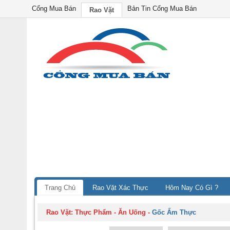
Cổng Mua Bán
Bản Tin Cổng Mua Bán
Rao Vặt
Trang Chủ
Rao Vặt Xác Thực
Hôm Nay Có Gì ?
Rao Vặt:
Thực Phẩm - Ăn Uống
-
Gốc Ẩm Thực