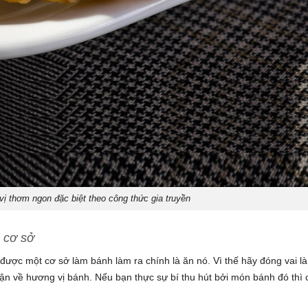
 thơm ngon đặc biệt theo công thức gia truyền
a cơ sở
ược một cơ sở làm bánh làm ra chính là ăn nó. Vì thế hãy đóng vai là
n về hương vị bánh. Nếu bạn thực sự bí thu hút bởi món bánh đó thì 