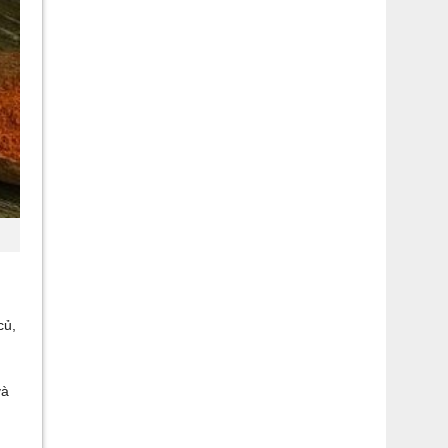
củ,
và