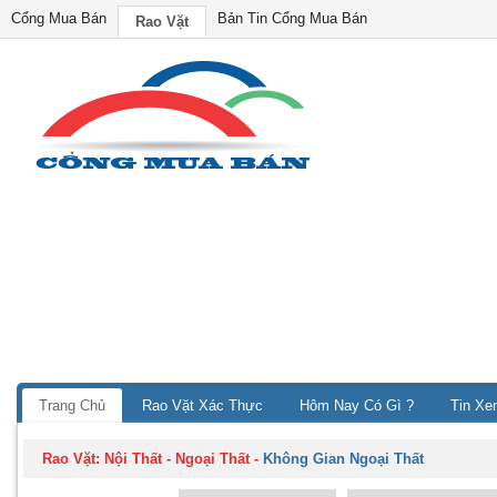
Cổng Mua Bán
Bản Tin Cổng Mua Bán
Rao Vặt
Trang Chủ
Rao Vặt Xác Thực
Hôm Nay Có Gì ?
Tin Xe
Rao Vặt:
Nội Thất - Ngoại Thất
-
Không Gian Ngoại Thất