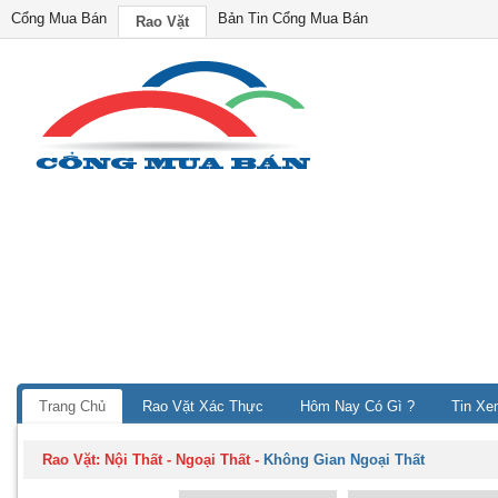
Cổng Mua Bán
Bản Tin Cổng Mua Bán
Rao Vặt
Trang Chủ
Rao Vặt Xác Thực
Hôm Nay Có Gì ?
Tin Xe
Rao Vặt:
Nội Thất - Ngoại Thất
-
Không Gian Ngoại Thất