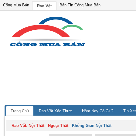
Cổng Mua Bán
Bản Tin Cổng Mua Bán
Rao Vặt
Trang Chủ
Rao Vặt Xác Thực
Hôm Nay Có Gì ?
Tin Xe
Rao Vặt:
Nội Thất - Ngoại Thất
-
Không Gian Nội Thất