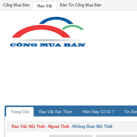
Cổng Mua Bán
Bản Tin Cổng Mua Bán
Rao Vặt
Trang Chủ
Rao Vặt Xác Thực
Hôm Nay Có Gì ?
Tin Xe
Rao Vặt:
Nội Thất - Ngoại Thất
-
Không Gian Nội Thất