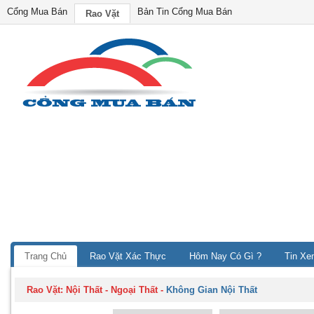
Cổng Mua Bán
Bản Tin Cổng Mua Bán
Rao Vặt
Trang Chủ
Rao Vặt Xác Thực
Hôm Nay Có Gì ?
Tin Xe
Rao Vặt:
Nội Thất - Ngoại Thất
-
Không Gian Nội Thất