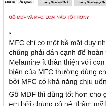
Chủ Đề Liên Quan :
Không Gian Nội Thất
Không Gian Ngoại Thấ
GỖ MDF VÀ MFC, LOẠI NÀO TỐT HƠN?
MFC chỉ có một bề mặt duy nhấ
chúng phải dán cạnh để hoàn t
Melamine ít thân thiện với co
biến của MFC thường dùng cho 
bởi MFC có khả năng chịu uố
Gỗ MDF thì dùng tốt hơn cho g
em bởi chúng có nét thẩm mỹ h