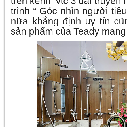
trên kênh vtc 3 đài truyền
trình “ Góc nhìn người tiê
nữa khẳng định uy tín c
sản phẩm của Teady mang 