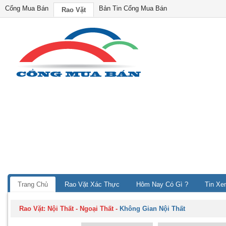
Cổng Mua Bán
Bản Tin Cổng Mua Bán
Rao Vặt
Trang Chủ
Rao Vặt Xác Thực
Hôm Nay Có Gì ?
Tin Xe
Rao Vặt:
Nội Thất - Ngoại Thất
-
Không Gian Nội Thất