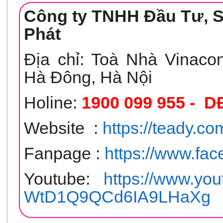
Công ty TNHH Đầu Tư, Sả
Phát
Địa chỉ: Toà Nhà Vinaco
Hà Đông, Hà Nội
Holine:
1900 099 955 - D
Website :
https://teady.co
Fanpage :
https://www.fa
Youtube:
https://www.yo
WtD1Q9QCd6IA9LHaXg