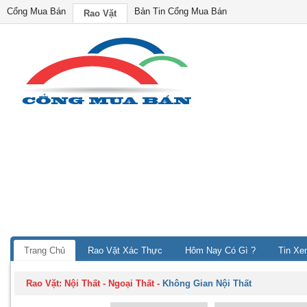
Cổng Mua Bán
Bản Tin Cổng Mua Bán
Rao Vặt
Trang Chủ
Rao Vặt Xác Thực
Hôm Nay Có Gì ?
Tin Xe
Rao Vặt:
Nội Thất - Ngoại Thất
-
Không Gian Nội Thất