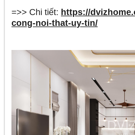
=>> Chi tiết:
https://dvizhome.
cong-noi-that-uy-tin/