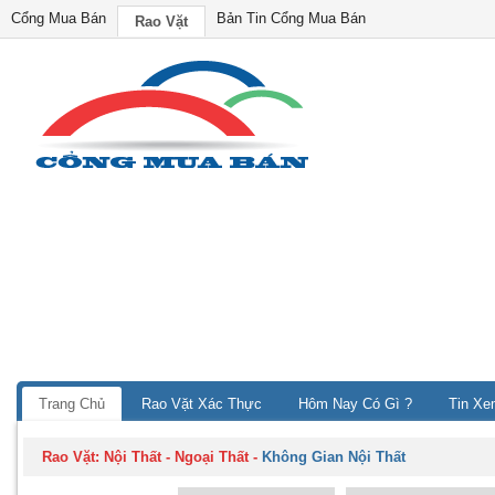
Cổng Mua Bán
Bản Tin Cổng Mua Bán
Rao Vặt
Trang Chủ
Rao Vặt Xác Thực
Hôm Nay Có Gì ?
Tin Xe
Rao Vặt:
Nội Thất - Ngoại Thất
-
Không Gian Nội Thất